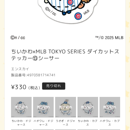
モ
ー
ちいかわ×MLB TOKYO SERIES ダイカットス
ダ
テッカー⑬シーサー
ル
で
エンスカイ
メ
製品番号:
4970381714741
デ
ィ
通
¥330
売り切れ
ア
(税込)
(1)
常
を
開
価
く
格
ちいかわ・ドジ
ハチワレ・ドジ
うさぎ・ドジャ
ちいかわ・カブ
ハチワレ・カブ
ャース
ャース
ース
ス
ス