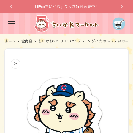
コンテ
ンツに
「映画ちいかわ」グッズ好評販売中！
「
進む
カ
ー
ト
ホーム
全商品
ちいかわ×MLB TOKYO SERIES ダイカットステッカー
商品情
報にス
キップ