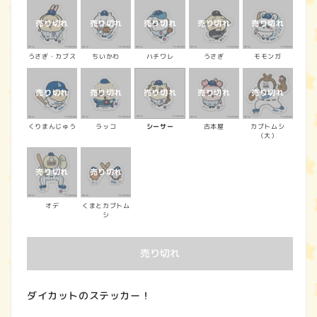
うさぎ・カブス
ちいかわ
ハチワレ
うさぎ
モモンガ
くりまんじゅう
ラッコ
シーサー
古本屋
カブトムシ
（大）
オデ
くまとカブトム
シ
売り切れ
ダイカットのステッカー！