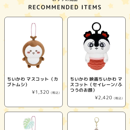
RECOMMENDED ITEMS
ちいかわ マスコット（カ
ちいかわ 映画ちいかわ マ
ブトムシ）
スコット（セイレーン/ふ
つうのお顔）
通
¥1,320
(税込)
通
¥2,420
常
(税込)
常
価
価
格
格