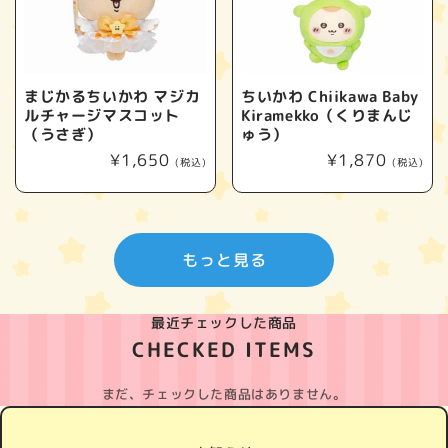
まじかるちいかわ マジカ
ちいかわ Chiikawa Baby
ルチャージマスコット
Kiramekko（くりまんじ
（うさぎ）
ゅう）
通
¥1,650
通
¥1,870
(税込)
(税込)
常
常
価
価
格
格
もっと見る
最近チェックした商品
CHECKED ITEMS
まだ、チェックした商品はありません。