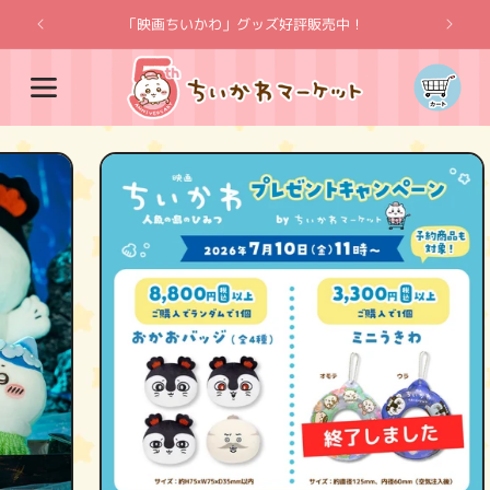
コンテ
ンツに
「映画ちいかわ」グッズ好評販売中！
「
進む
カ
ー
ト