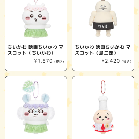
ちいかわ 映画ちいかわ マ
ちいかわ 映画ちいかわ マ
スコット（ちいかわ）
スコット（島二郎）
通
¥1,870
通
¥2,420
(税込)
(税込)
常
常
価
価
格
格