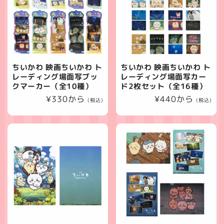
ちいかわ 映画ちいかわ ト
ちいかわ 映画ちいかわ ト
レーディング場面写ブッ
レーディング場面写カー
クマーカー（全10種）
ド2枚セット（全16種）
通
¥330から
通
¥440から
(税込)
(税込)
常
常
価
価
格
格