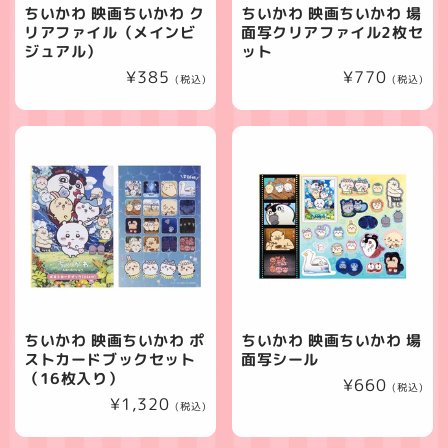
ちいかわ 映画ちいかわ ク
ちいかわ 映画ちいかわ 場
リアファイル（メインビ
面写クリアファイル2枚セ
ジュアル）
ット
通
¥385
通
¥770
(税込)
(税込)
常
常
価
価
格
格
ちいかわ 映画ちいかわ ポ
ちいかわ 映画ちいかわ 場
ストカードブックセット
面写シール
（16枚入り）
通
¥660
(税込)
通
¥1,320
常
(税込)
常
価