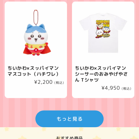
価
格
格
ちいかわ×スッパイマン
ちいかわ×スッパイマン
マスコット（ハチワレ）
シーサーのおみやげやさ
ん Tシャツ
通
¥2,200
(税込)
通
¥4,950
常
(税込)
常
価
価
格
格
もっと見る
おすすめ商品