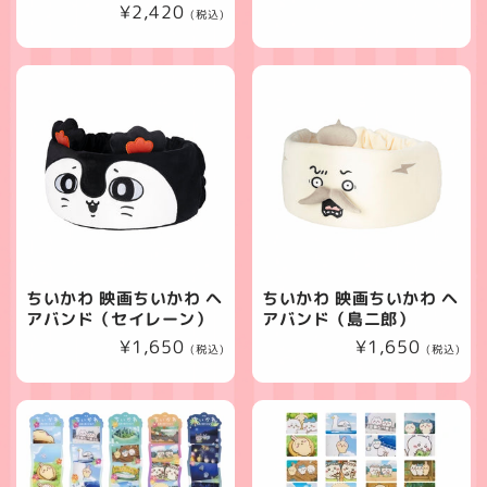
通
¥2,420
常
(税込)
常
価
価
格
格
ちいかわ 映画ちいかわ ヘ
ちいかわ 映画ちいかわ ヘ
アバンド（セイレーン）
アバンド（島二郎）
通
¥1,650
通
¥1,650
(税込)
(税込)
常
常
価
価
格
格