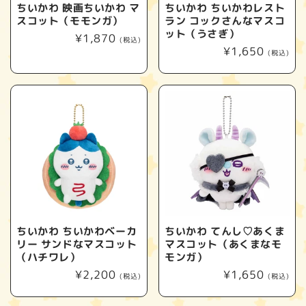
ちいかわ 映画ちいかわ マ
ちいかわ ちいかわレスト
スコット（モモンガ）
ラン コックさんなマスコ
ット（うさぎ）
通
¥1,870
(税込)
通
¥1,650
常
(税込)
常
価
価
格
格
ちいかわ ちいかわベーカ
ちいかわ てんし♡あくま
リー サンドなマスコット
マスコット（あくまなモ
（ハチワレ）
モンガ）
通
¥2,200
通
¥1,650
(税込)
(税込)
常
常
価
価