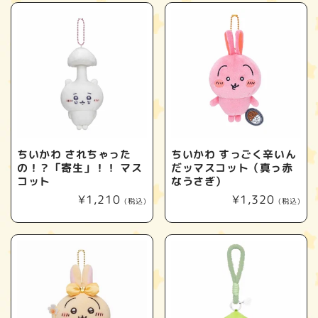
格
格
ちいかわ されちゃった
ちいかわ すっごく辛いん
の！？「寄生」！！ マス
だッマスコット（真っ赤
コット
なうさぎ）
通
¥1,210
通
¥1,320
(税込)
(税込)
常
常
価
価
格
格