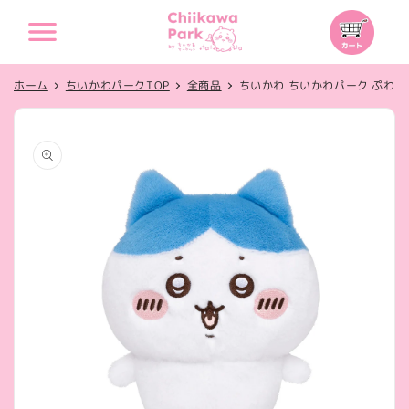
コンテ
カ
ンツに
ー
進む
ト
ホーム
ちいかわパークTOP
全商品
ちいかわ ちいかわパーク ぷわ
商品情
報にス
キップ