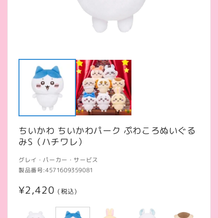
モ
ー
ダ
ル
で
メ
デ
ィ
ア
ちいかわ ちいかわパーク ぷわころぬいぐる
(1)
(2
を
みS（ハチワレ）
開
く
グレイ・パーカー・サービス
製品番号:
4571609359081
通
¥2,420
(税込)
常