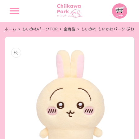
コンテ
カ
ンツに
ー
進む
ト
ホーム
ちいかわパークTOP
全商品
ちいかわ ちいかわパーク ぷわ
商品情
報にス
キップ