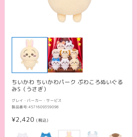
モ
ー
ダ
ル
で
メ
デ
ィ
ア
ちいかわ ちいかわパーク ぷわころぬいぐる
(1)
(2
を
みS（うさぎ）
開
く
グレイ・パーカー・サービス
製品番号:
4571609359098
通
¥2,420
(税込)
常