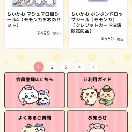
ちいかわ マシュマロ風シ
ちいかわ ボンボンドロッ
ール4（モモンガおおめセ
プシール（モモンガ）
ット）
【クレジットカード決済
限定商品】
通
¥495
(税込)
通
¥550
常
(税込)
常
価
価
格
格
1
2
3
4