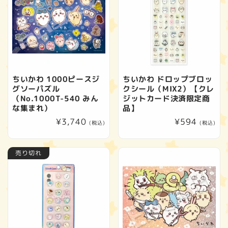
ちいかわ 1000ピースジ
ちいかわ ドロップブロッ
グソーパズル
クシール（MIX2）【クレ
（No.1000T-540 みん
ジットカード決済限定商
な集まれ）
品】
通
¥3,740
通
¥594
(税込)
(税込)
常
常
価
価
売り切れ
格
格