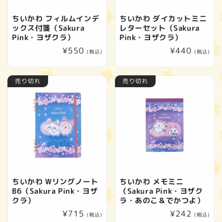
ちいかわ フィルムインデ
ちいかわ ダイカットミニ
ックス付箋（Sakura
レターセット（Sakura
Pink・ヨザクラ）
Pink・ヨザクラ）
通
¥550
通
¥440
(税込)
(税込)
常
常
価
価
売り切れ
売り切れ
格
格
ちいかわ Wリングノート
ちいかわ メモミニ
B6（Sakura Pink・ヨザ
（Sakura Pink・ヨザク
クラ）
ラ・あのこ＆でかつよ）
通
¥715
通
¥242
(税込)
(税込)