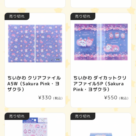
常
常
価
価
売り切れ
売り切れ
格
格
ちいかわ クリアファイル
ちいかわ ダイカットクリ
A5W（Sakura Pink・ヨ
アファイル5P（Sakura
ザクラ）
Pink・ヨザクラ）
通
¥330
通
¥550
(税込)
(税込)
常
常
価
価
売り切れ
売り切れ
格
格