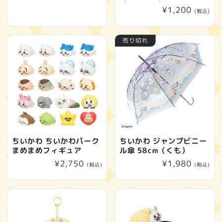
常
通
¥1,200
(税込)
価
常
格
価
売り切れ
格
ちいかわ ちいかわパーク
ちいかわ ジャンプビニー
まめまめフィギュア
ル傘 58cm（くも）
通
¥2,750
通
¥1,980
(税込)
(税込)
常
常
価
価
格
格