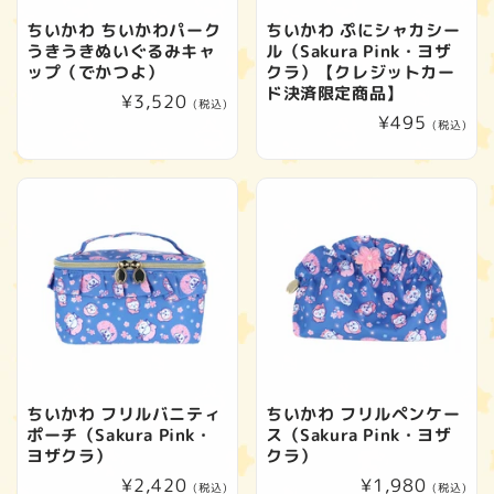
ちいかわ ちいかわパーク
ちいかわ ぷにシャカシー
うきうきぬいぐるみキャ
ル（Sakura Pink・ヨザ
ップ（でかつよ）
クラ）【クレジットカー
ド決済限定商品】
通
¥3,520
(税込)
通
¥495
常
(税込)
常
価
価
格
格
ちいかわ フリルバニティ
ちいかわ フリルペンケー
ポーチ（Sakura Pink・
ス（Sakura Pink・ヨザ
ヨザクラ）
クラ）
通
¥2,420
通
¥1,980
(税込)
(税込)