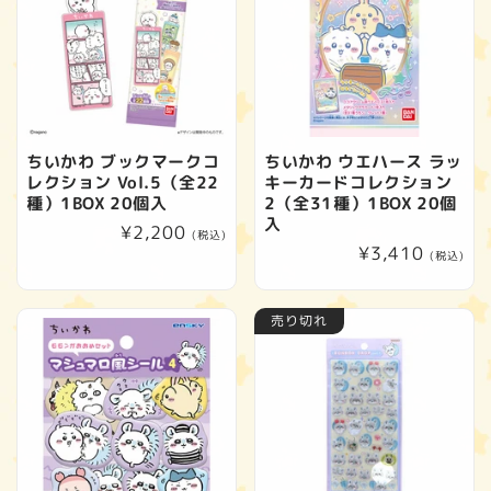
ちいかわ ブックマークコ
ちいかわ ウエハース ラッ
レクション Vol.5（全22
キーカードコレクション
種）1BOX 20個入
2（全31種）1BOX 20個
入
通
¥2,200
(税込)
通
¥3,410
常
(税込)
常
価
価
格
売り切れ
格