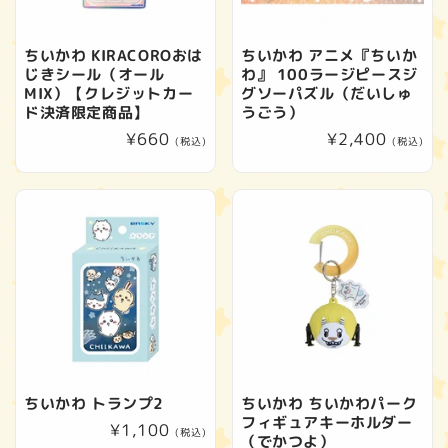
ちいかわ KIRACOROおは
ちいかわ アニメ『ちいか
じきシール（オール
わ』 100ラージピースジ
MIX）【クレジットカー
グソーパズル（だいしゅ
ド決済限定商品】
うごう）
通
¥660
通
¥2,400
(税込)
(税込)
常
常
価
価
格
格
ちいかわ トランプ2
ちいかわ ちいかわパーク
フィギュアキーホルダー
通
¥1,100
(税込)
（でかつよ）