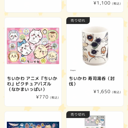
通
¥1,100
常
(税込)
常
価
価
格
売り切れ
格
ちいかわ アニメ『ちいか
ちいかわ 寿司湯呑（討
わ』ピクチュアパズル
伐）
（なかまいっぱい）
通
¥1,650
(税込)
通
¥770
常
(税込)
常
価
価
格
売り切れ
格