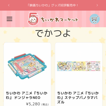
コンテ
ンツに
「映画ちいかわ」グッズ好評販売中！
「
進む
カ
ー
ト
コ
でかつよ
レ
ク
シ
ョ
ン
ちいかわ アニメ『ちいか
ちいかわ アニメ『ちいか
わ』 ドンジャラNEO
わ』ステップパノラマパ
:
ズル
通
¥5,280
(税込)