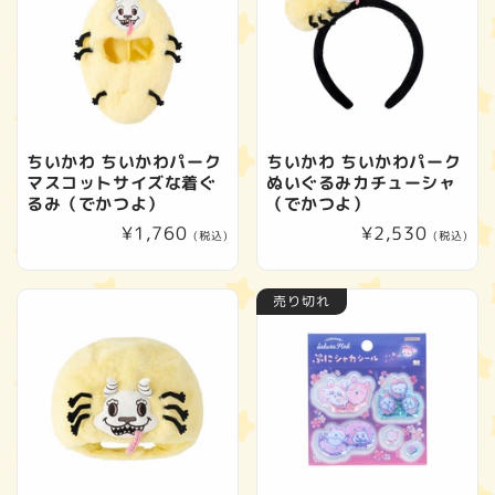
ちいかわ ちいかわパーク
ちいかわ ちいかわパーク
マスコットサイズな着ぐ
ぬいぐるみカチューシャ
るみ（でかつよ）
（でかつよ）
通
¥1,760
通
¥2,530
(税込)
(税込)
常
常
価
価
売り切れ
格
格