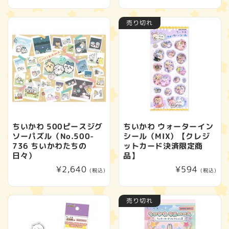
常
常
価
価
売り切れ
格
格
ちいかわ 500ピースジグ
ちいかわ ウォーターイン
ソーパズル（No.500-
シール（MIX）【クレジ
736 ちいかわたちの
ットカード決済限定商
日々）
品】
通
¥2,640
通
¥594
(税込)
(税込)
常
常
価
価
売り切れ
格
格