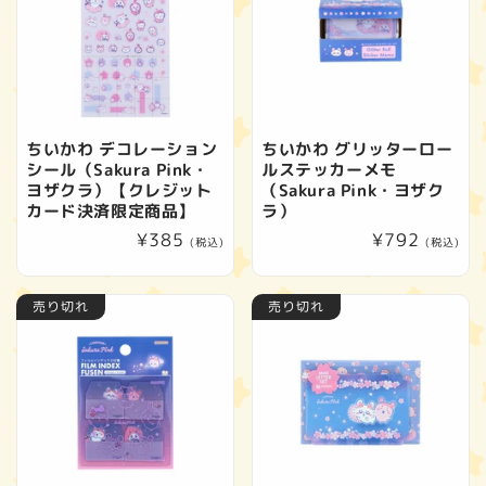
ちいかわ デコレーション
ちいかわ グリッターロー
シール（Sakura Pink・
ルステッカーメモ
ヨザクラ）【クレジット
（Sakura Pink・ヨザク
カード決済限定商品】
ラ）
通
¥385
通
¥792
(税込)
(税込)
常
常
価
価
売り切れ
売り切れ
格
格