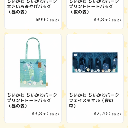
ちいかわ ちいかわパーク
ちいかわ ちいかわパーク
大きいおみやげバッグ
プリントトートバッグ
（昼の森）
（夜の森）
通
¥990
通
¥3,850
(税込)
(税込)
常
常
価
価
格
格
ちいかわ ちいかわパーク
ちいかわ ちいかわパーク
プリントトートバッグ
フェイスタオル（夜の
（昼の森）
森）
通
¥3,850
通
¥2,200
(税込)
(税込)
常
常
価
価