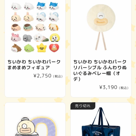
格
格
ちいかわ ちいかわパーク
ちいかわ ちいかわパーク
まめまめフィギュア
リバーシブル ふんわりぬ
いぐるみベレー帽（オ
通
¥2,750
(税込)
デ）
常
通
¥3,190
(税込)
価
常
格
価
売り切れ
格