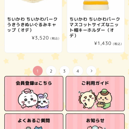
ちいかわ ちいかわパーク
ちいかわ ちいかわパーク
うきうきぬいぐるみキャ
マスコットサイズなニッ
ップ（オデ）
ト帽キーホルダー（オ
デ）
通
¥3,520
(税込)
通
¥1,430
常
(税込)
常
価
価
格
格
1
2
3
4