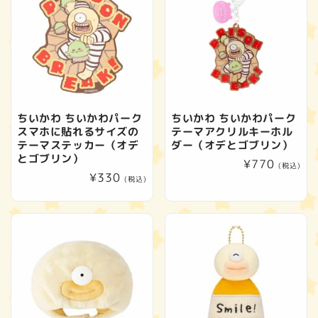
ちいかわ ちいかわパーク
ちいかわ ちいかわパーク
スマホに貼れるサイズの
テーマアクリルキーホル
テーマステッカー（オデ
ダー（オデとゴブリン）
とゴブリン）
通
¥770
(税込)
通
¥330
常
(税込)
常
価
価
格
格