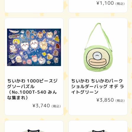
通
¥1,100
常
(税込)
常
価
価
格
格
ちいかわ 1000ピースジ
ちいかわ ちいかわパーク
グソーパズル
ショルダーバッグ オデ ラ
（No.1000T-540 みん
イトグリーン
な集まれ）
通
¥3,850
(税込)
通
¥3,740
常
(税込)
常
価
価
格
格