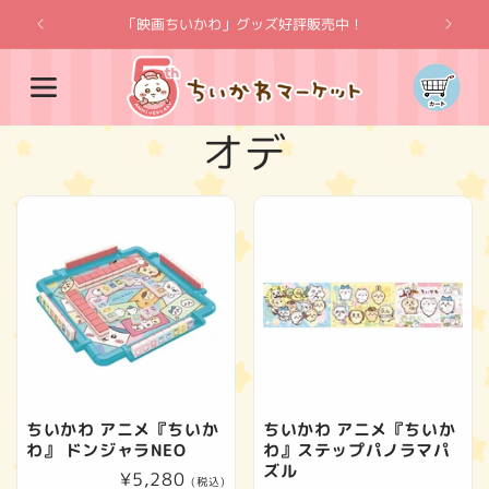
コンテ
ンツに
「映画ちいかわ」グッズ好評販売中！
「
進む
カ
ー
ト
コ
オデ
レ
ク
シ
ョ
ン
ちいかわ アニメ『ちいか
ちいかわ アニメ『ちいか
わ』 ドンジャラNEO
わ』ステップパノラマパ
:
ズル
通
¥5,280
(税込)