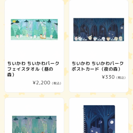
格
格
ちいかわ ちいかわパーク
ちいかわ ちいかわパーク
フェイスタオル（昼の
ポストカード（夜の森）
森）
通
¥330
(税込)
通
¥2,200
常
(税込)
常
価
価
格
格