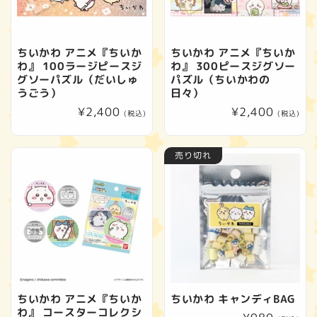
ちいかわ アニメ『ちいか
ちいかわ アニメ『ちいか
わ』 100ラージピースジ
わ』 300ピースジグソー
グソーパズル（だいしゅ
パズル（ちいかわの
うごう）
日々）
通
¥2,400
通
¥2,400
(税込)
(税込)
常
常
価
価
売り切れ
格
格
ちいかわ アニメ『ちいか
ちいかわ キャンディBAG
わ』 コースターコレクシ