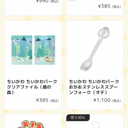
通
¥990
(税込)
通
¥385
常
(税込)
常
価
価
格
格
ちいかわ ちいかわパーク
ちいかわ ちいかわパーク
クリアファイル（昼の
おかおステンレススプー
森）
ンフォーク（オデ）
通
¥385
通
¥1,100
(税込)
(税込)
常
常
価
価
売り切れ
格
格