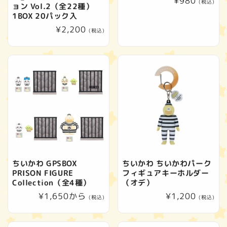
通
¥980
(税込)
ョン Vol.2（全22種）
常
1BOX 20パック入
価
通
¥2,200
(税込)
格
常
価
格
ちいかわ GPSBOX
ちいかわ ちいかわパーク
PRISON FIGURE
フィギュアキーホルダー
Collection（全4種）
（オデ）
通
¥1,650から
通
¥1,200
(税込)
(税込)
常
常
価
価