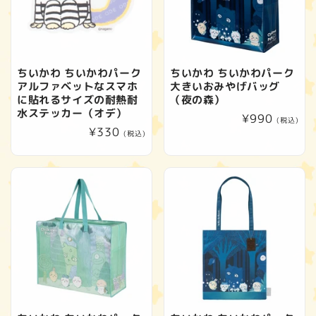
ちいかわ ちいかわパーク
ちいかわ ちいかわパーク
アルファベットなスマホ
大きいおみやげバッグ
に貼れるサイズの耐熱耐
（夜の森）
水ステッカー（オデ）
通
¥990
(税込)
通
¥330
常
(税込)
常
価
価
格
格