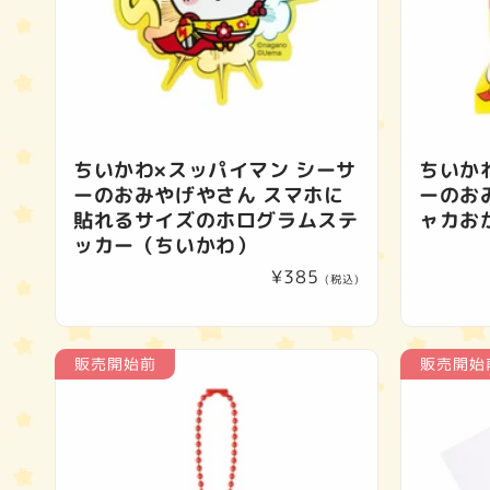
ちいかわ×スッパイマン シーサ
ちいか
ーのおみやげやさん スマホに
ーのお
貼れるサイズのホログラムステ
ャカお
ッカー（ちいかわ）
通
¥385
(税込)
常
価
格
販売開始前
販売開始