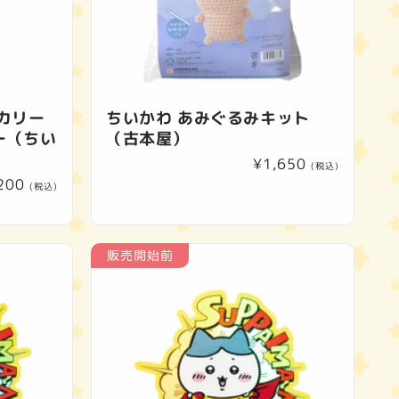
カリー
ちいかわ あみぐるみキット
ー（ちい
（古本屋）
通
¥1,650
(税込)
200
常
(税込)
価
格
販売開始前