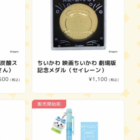
 炭酸ス
ちいかわ 映画ちいかわ 劇場版
さん）
記念メダル（セイレーン）
500
通
¥1,100
(税込)
(税込)
常
価
格
販売開始前