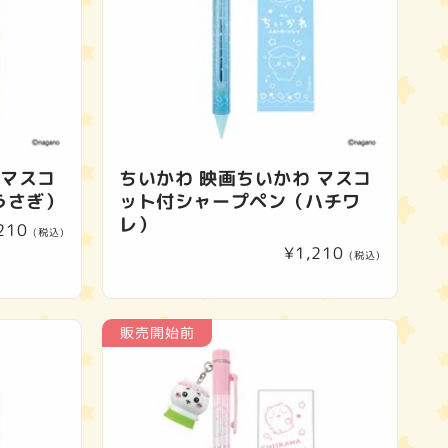
 マスコ
ちいかわ 映画ちいかわ マスコ
うさぎ）
ット付シャープペン（ハチワ
レ）
210
(税込)
通
¥1,210
(税込)
常
価
格
販売開始前