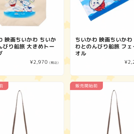
ン
:
わ 映画ちいかわ ちいか
ちいかわ 映画ちいかわ
んびり船旅 大きめトー
わとのんびり船旅 フェ
グ
オル
通
¥2,970
通
¥2,
(税込)
常
常
価
価
格
格
前
販売開始前