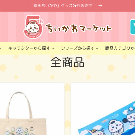
「映画ちいかわ」グッズ好評販売中！
キャラクター
商品カテゴリ
シリーズ
から探す
から探す
か
コ
全商品
レ
ク
シ
ョ