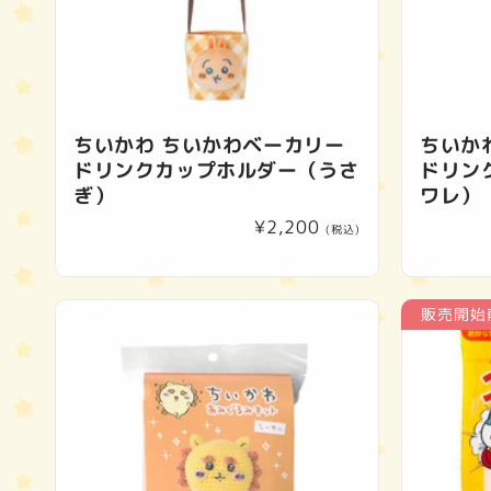
ちいかわ ちいかわベーカリー
ちいか
ドリンクカップホルダー（うさ
ドリン
ぎ）
ワレ）
通
¥2,200
(税込)
常
価
格
販売開始