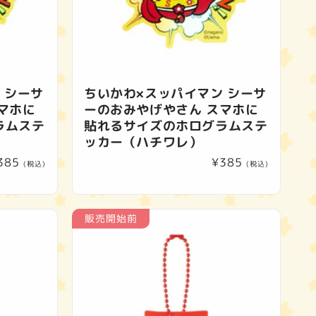
 シーサ
ちいかわ×スッパイマン シーサ
マホに
ーのおみやげやさん スマホに
ラムステ
貼れるサイズのホログラムステ
ッカー（ハチワレ）
通
385
通
¥385
(税込)
(税込)
常
常
価
価
格
格
販売開始前