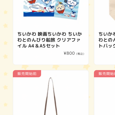
ちいかわ 映画ちいかわ ちいか
ちいか
わとのんびり船旅 クリアファ
わとの
イル A4＆A5セット
トバッ
通
¥800
(税込)
常
価
格
販売開始前
販売開始