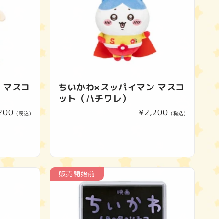
 マスコ
ちいかわ×スッパイマン マスコ
ット（ハチワレ）
200
通
¥2,200
(税込)
(税込)
常
価
格
販売開始前