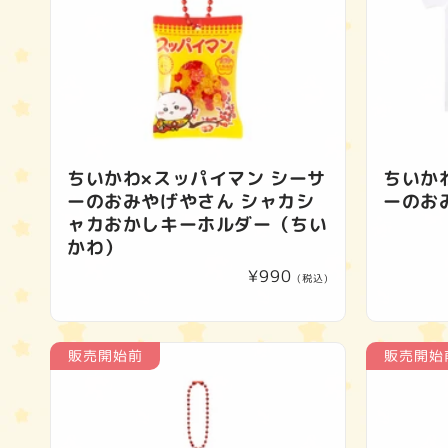
ちいかわ×スッパイマン シーサ
ちいか
ーのおみやげやさん シャカシ
ーのお
ャカおかしキーホルダー（ちい
かわ）
通
¥990
(税込)
常
価
格
販売開始前
販売開始