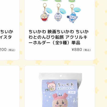
 ちいか
ちいかわ 映画ちいかわ ちいか
イスタ
わとのんびり船旅 アクリルキ
ーホルダー（全9種）単品
200
通
¥880
(税込)
(税込)
常
価
格