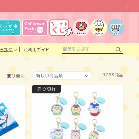
お
気
に
ロ
カ
入
グ
ー
り
イ
ト
リ
ン
ス
ご利用ガイド
ら探す
ト
9763商品
並び替え:
売り切れ