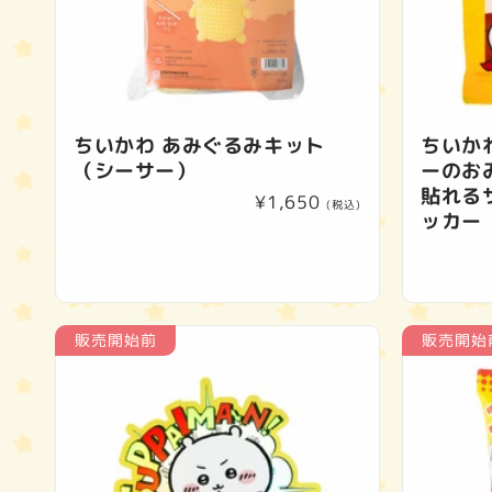
ちいかわ あみぐるみキット
ちいか
（シーサー）
ーのお
貼れる
通
¥1,650
(税込)
ッカー
常
価
格
販売開始前
販売開始