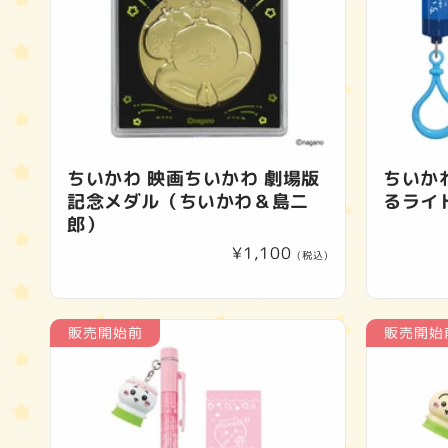
ちいかわ 映画ちいかわ 劇場版
ちいか
記念メダル（ちいかわ＆島二
るライ
郎）
通
¥1,100
(税込)
常
価
格
販売開始前
販売開始