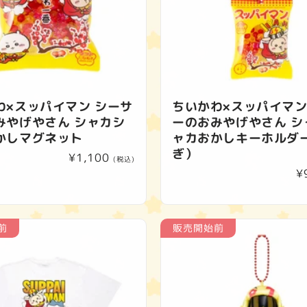
わ×スッパイマン シーサ
ちいかわ×スッパイマン
みやげやさん シャカシ
ーのおみやげやさん シ
かしマグネット
ャカおかしキーホルダ
ぎ）
通
¥1,100
(税込)
¥
常
価
格
前
販売開始前