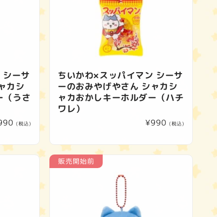
 シーサ
ちいかわ×スッパイマン シーサ
ャカシ
ーのおみやげやさん シャカシ
ー（うさ
ャカおかしキーホルダー（ハチ
ワレ）
通
990
通
¥990
(税込)
(税込)
常
常
価
価
格
格
販売開始前