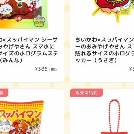
わ×スッパイマン シーサ
ちいかわ×スッパイマン
みやげやさん スマホに
ーのおみやげやさん ス
サイズのホログラムステ
貼れるサイズのホログ
（みんな）
ッカー（うさぎ）
通
¥385
¥
(税込)
常
価
格
前
販売開始前