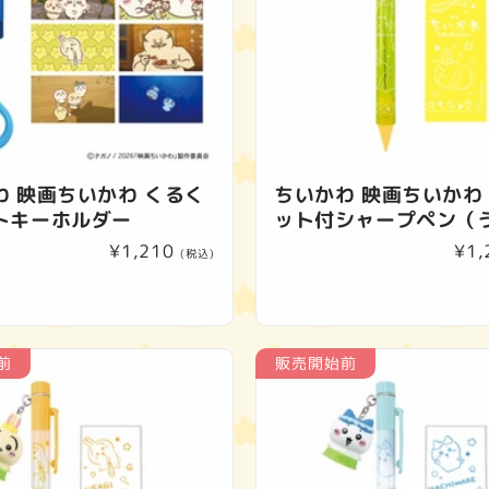
わ 映画ちいかわ くるく
ちいかわ 映画ちいかわ
トキーホルダー
ット付シャープペン（
通
¥1,210
通
¥1,
(税込)
常
常
価
価
格
格
前
販売開始前