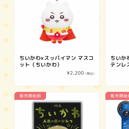
ちいかわ×スッパイマン マスコ
ちいか
ット（ちいかわ）
テンレ
通
¥2,200
(税込)
常
価
格
販売開始前
販売開始