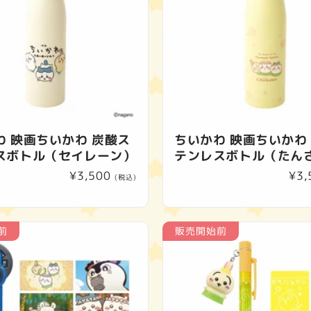
わ 映画ちいかわ 炭酸ス
ちいかわ 映画ちいかわ
スボトル（セイレーン）
テンレスボトル（たん
通
¥3,500
通
¥3,
(税込)
常
常
価
価
格
格
前
販売開始前