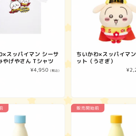
わ×スッパイマン シーサ
ちいかわ×スッパイマン
みやげやさん Tシャツ
ット（うさぎ）
通
¥4,950
通
¥2,
(税込)
常
常
価
価
格
格
前
販売開始前