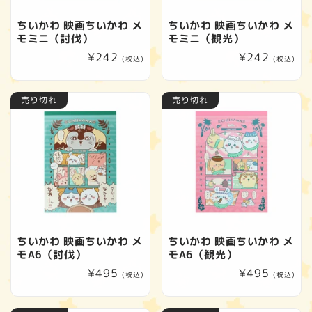
ちいかわ 映画ちいかわ メ
ちいかわ 映画ちいかわ メ
モミニ（討伐）
モミニ（観光）
通
¥242
通
¥242
(税込)
(税込)
常
常
価
価
売り切れ
売り切れ
格
格
ちいかわ 映画ちいかわ メ
ちいかわ 映画ちいかわ メ
モA6（討伐）
モA6（観光）
通
¥495
通
¥495
(税込)
(税込)
常
常
価
価