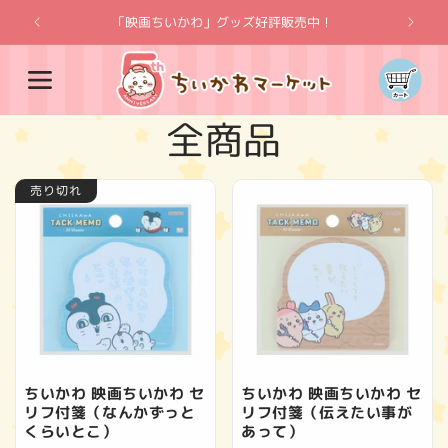
コンテ
ンツに
「映画ちいかわ」グッズ好評販売中！
「
進む
カ
ー
ト
コ
全商品
レ
売り切れ
ク
シ
ョ
ン
ちいかわ 映画ちいかわ セ
ちいかわ 映画ちいかわ セ
リフ付箋（なんかずっと
リフ付箋（伝えたい事が
:
くらいとこ）
あって）