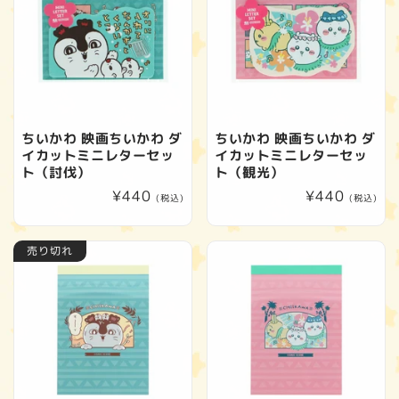
ちいかわ 映画ちいかわ ダ
ちいかわ 映画ちいかわ ダ
イカットミニレターセッ
イカットミニレターセッ
ト（討伐）
ト（観光）
通
¥440
通
¥440
(税込)
(税込)
常
常
価
価
売り切れ
格
格