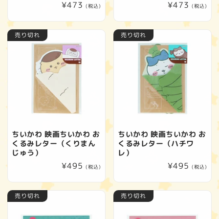
通
¥473
通
¥473
(税込)
(税込)
常
常
価
価
売り切れ
売り切れ
格
格
ちいかわ 映画ちいかわ お
ちいかわ 映画ちいかわ お
くるみレター（くりまん
くるみレター（ハチワ
じゅう）
レ）
通
¥495
通
¥495
(税込)
(税込)
常
常
価
価
売り切れ
売り切れ
格
格