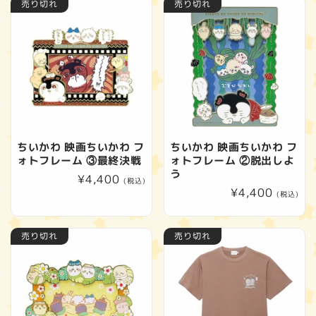
売り切れ
売り切れ
格
格
ちいかわ 映画ちいかわ フ
ちいかわ 映画ちいかわ フ
ォトフレーム ③最終決戦
ォトフレーム ②脱出しよ
う
通
¥4,400
(税込)
通
¥4,400
常
(税込)
常
価
価
格
売り切れ
売り切れ
格