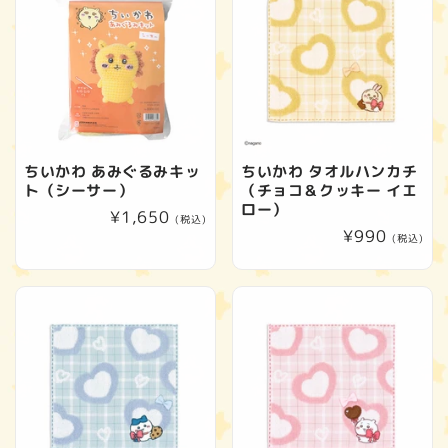
ちいかわ あみぐるみキッ
ちいかわ タオルハンカチ
ト（シーサー）
（チョコ＆クッキー イエ
ロー）
通
¥1,650
(税込)
通
¥990
常
(税込)
常
価
価
格
格