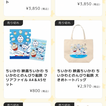
ト
通
¥3,850
(税込)
通
¥3,850
常
(税込)
常
価
価
格
売り切れ
売り切れ
格
ちいかわ 映画ちいかわ ち
ちいかわ 映画ちいかわ ち
いかわとのんびり船旅 ク
いかわとのんびり船旅 大
リアファイル A4＆A5セ
きめトートバッグ
ット
通
¥2,970
(税込)
通
¥800
常
(税込)
常
価
価
格
売り切れ
売り切れ