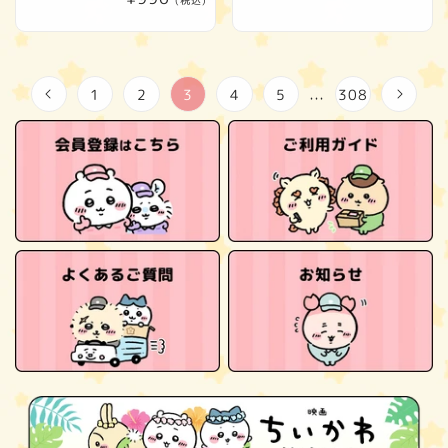
常
(税込)
常
価
価
格
格
1
2
3
4
5
308
…