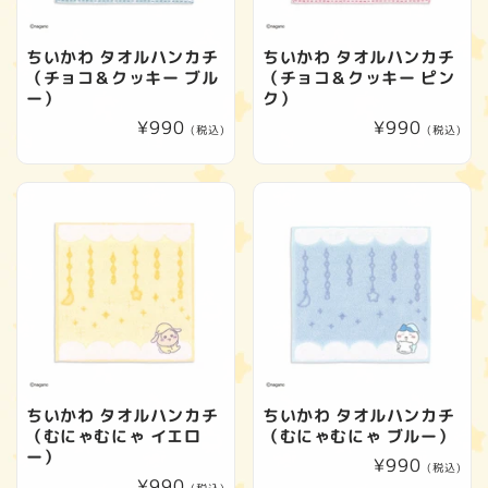
ちいかわ タオルハンカチ
ちいかわ タオルハンカチ
（チョコ＆クッキー ブル
（チョコ＆クッキー ピン
ー）
ク）
通
¥990
通
¥990
(税込)
(税込)
常
常
価
価
格
格
ちいかわ タオルハンカチ
ちいかわ タオルハンカチ
（むにゃむにゃ イエロ
（むにゃむにゃ ブルー）
ー）
通
¥990
(税込)
通
¥990