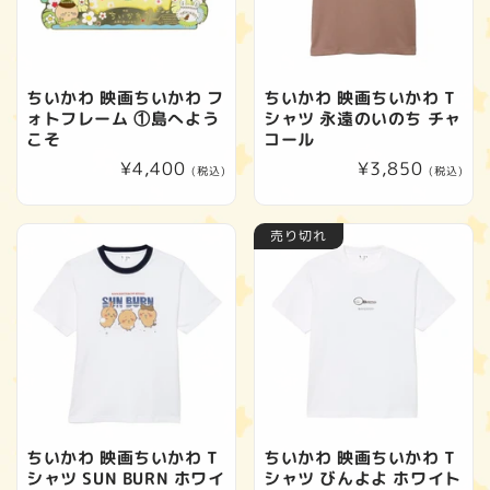
ちいかわ 映画ちいかわ フ
ちいかわ 映画ちいかわ T
ォトフレーム ①島へよう
シャツ 永遠のいのち チャ
こそ
コール
通
¥4,400
通
¥3,850
(税込)
(税込)
常
常
価
価
売り切れ
格
格
ちいかわ 映画ちいかわ T
ちいかわ 映画ちいかわ T
シャツ SUN BURN ホワイ
シャツ びんよよ ホワイト