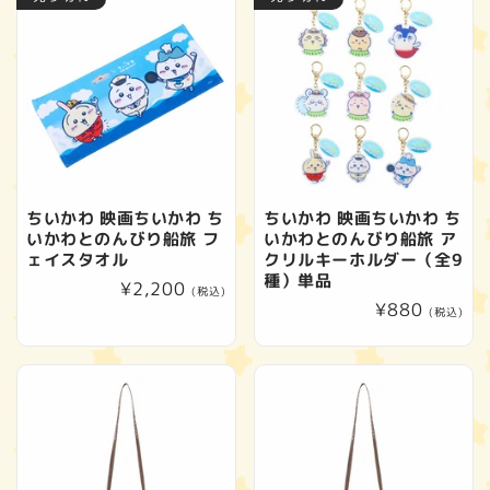
格
ちいかわ 映画ちいかわ ち
ちいかわ 映画ちいかわ ち
いかわとのんびり船旅 フ
いかわとのんびり船旅 ア
ェイスタオル
クリルキーホルダー（全9
種）単品
通
¥2,200
(税込)
通
¥880
常
(税込)
常
価
価
格
格