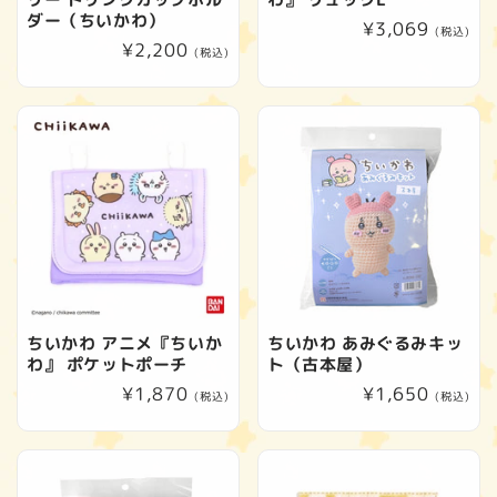
ダー（ちいかわ）
通
¥3,069
(税込)
通
¥2,200
常
(税込)
常
価
価
格
格
ちいかわ アニメ『ちいか
ちいかわ あみぐるみキッ
わ』 ポケットポーチ
ト（古本屋）
通
¥1,870
通
¥1,650
(税込)
(税込)
常
常
価
価
格
格