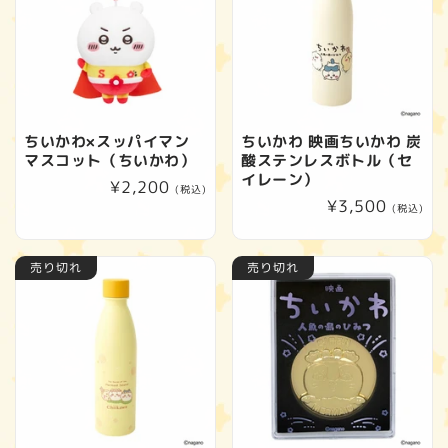
ちいかわ×スッパイマン
ちいかわ 映画ちいかわ 炭
マスコット（ちいかわ）
酸ステンレスボトル（セ
イレーン）
通
¥2,200
(税込)
通
¥3,500
常
(税込)
常
価
価
格
売り切れ
売り切れ
格