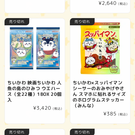
通
¥2,640
常
(税込)
常
価
価
格
売り切れ
売り切れ
格
ちいかわ 映画ちいかわ 人
ちいかわ×スッパイマン
魚の島のひみつ ウエハー
シーサーのおみやげやさ
ス（全22種）1BOX 20個
ん スマホに貼れるサイズ
入
のホログラムステッカー
（みんな）
通
¥3,420
(税込)
通
¥385
常
(税込)
常
価
価
格
売り切れ
売り切れ