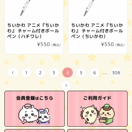
ちいかわ アニメ『ちいか
ちいかわ アニメ『ちいか
わ』 チャーム付きボール
わ』 チャーム付きボール
ペン（ハチワレ）
ペン（ちいかわ）
通
¥550
通
¥550
(税込)
(税込)
常
常
価
価
格
格
1
2
3
4
5
6
308
…