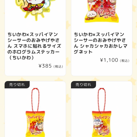
ちいかわ×スッパイマン
ちいかわ×スッパイマン
シーサーのおみやげやさ
シーサーのおみやげやさ
ん スマホに貼れるサイズ
ん シャカシャカおかしマ
のホログラムステッカー
グネット
（ちいかわ）
通
¥1,100
(税込)
通
¥385
常
(税込)
常
価
価
格
売り切れ
売り切れ
格