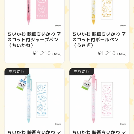
ちいかわ 映画ちいかわ マ
ちいかわ 映画ちいかわ マ
スコット付シャープペン
スコット付ボールペン
（ちいかわ）
（うさぎ）
通
¥1,210
通
¥1,210
(税込)
(税込)
常
常
価
価
売り切れ
売り切れ
格
格
ちいかわ 映画ちいかわ マ
ちいかわ 映画ちいかわ マ