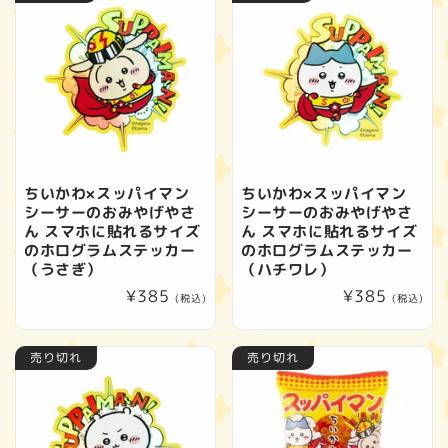
格
ちいかわ×スッパイマン
ちいかわ×スッパイマン
シーサーのおみやげやさ
シーサーのおみやげやさ
ん スマホに貼れるサイズ
ん スマホに貼れるサイズ
のホログラムステッカー
のホログラムステッカー
（うさぎ）
（ハチワレ）
通
¥385
通
¥385
(税込)
(税込)
常
常
価
価
売り切れ
売り切れ
格
格