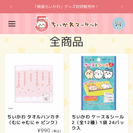
コンテ
ンツに
「映画ちいかわ」グッズ好評販売中！
「
進む
カ
ー
ト
コ
全商品
レ
ク
シ
ョ
ン
ちいかわ タオルハンカチ
ちいかわ ケース＆シール
（むにゃむにゃ ピンク）
2（全12種）1袋 24パッ
:
ク入
通
¥990
(税込)