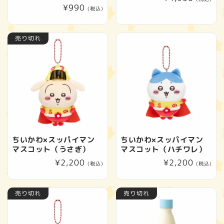
通
¥990
常
(税込)
常
価
価
格
売り切れ
格
ちいかわ×スッパイマン
ちいかわ×スッパイマン
マスコット（うさぎ）
マスコット（ハチワレ）
通
¥2,200
通
¥2,200
(税込)
(税込)
常
常
価
価
売り切れ
売り切れ
格
格