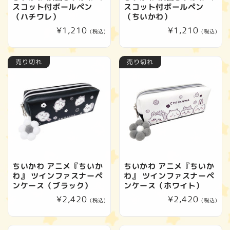
スコット付ボールペン
スコット付ボールペン
（ハチワレ）
（ちいかわ）
通
¥1,210
通
¥1,210
(税込)
(税込)
常
常
価
価
売り切れ
売り切れ
格
格
ちいかわ アニメ『ちいか
ちいかわ アニメ『ちいか
わ』 ツインファスナーペ
わ』 ツインファスナーペ
ンケース（ブラック）
ンケース（ホワイト）
通
¥2,420
通
¥2,420
(税込)
(税込)
常
常
価
価