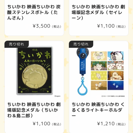
ちいかわ 映画ちいかわ 炭
ちいかわ 映画ちいかわ 劇
酸ステンレスボトル（た
場版記念メダル（セイレ
んさん）
ーン）
通
¥3,500
通
¥1,100
(税込)
(税込)
常
常
価
価
売り切れ
売り切れ
格
格
ちいかわ 映画ちいかわ 劇
ちいかわ 映画ちいかわ く
場版記念メダル（ちいか
るくるライトキーホルダ
わ＆島二郎）
ー
通
¥1,100
通
¥1,210
(税込)
(税込)
常
常