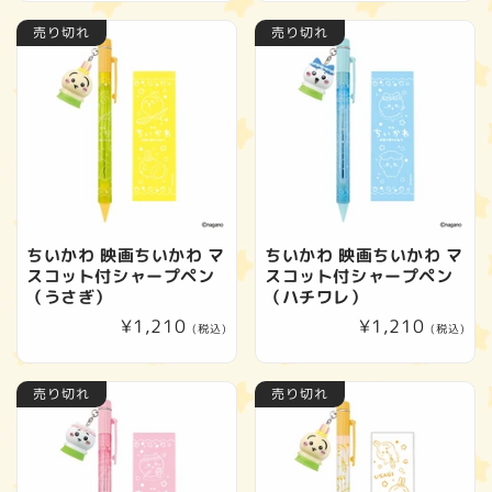
価
価
売り切れ
売り切れ
格
格
ちいかわ 映画ちいかわ マ
ちいかわ 映画ちいかわ マ
スコット付シャープペン
スコット付シャープペン
（うさぎ）
（ハチワレ）
通
¥1,210
通
¥1,210
(税込)
(税込)
常
常
価
価
売り切れ
売り切れ
格
格