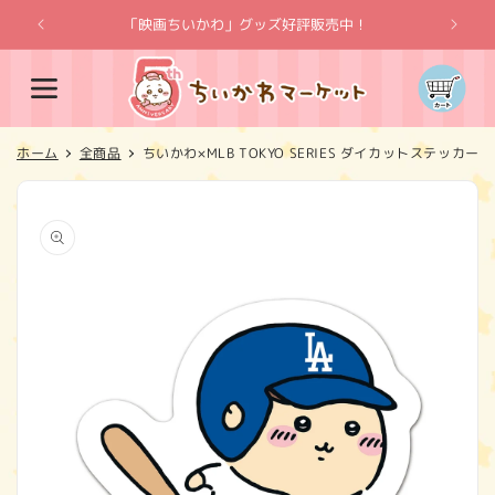
コンテ
ンツに
「映画ちいかわ」グッズ好評販売中！
「
進む
カ
ー
ト
ホーム
全商品
ちいかわ×MLB TOKYO SERIES ダイカットステッカ
商品情
報にス
キップ