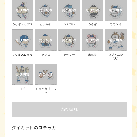
うさぎ・カブス
ちいかわ
ハチワレ
うさぎ
モモンガ
くりまんじゅう
ラッコ
シーサー
古本屋
カブトムシ
（大）
オデ
くまとカブトム
シ
売り切れ
ダイカットのステッカー！