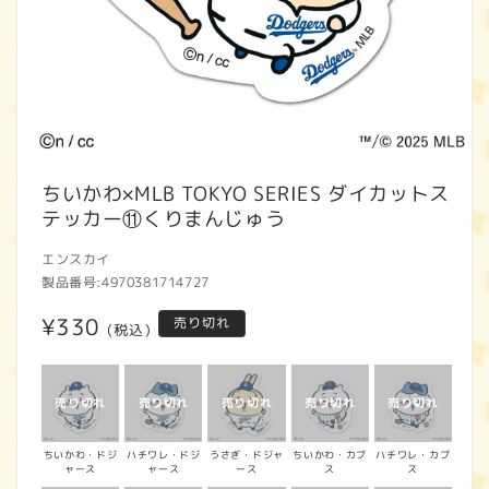
モ
ー
ちいかわ×MLB TOKYO SERIES ダイカットス
ダ
テッカー⑪くりまんじゅう
ル
で
エンスカイ
メ
製品番号:
4970381714727
デ
ィ
通
¥330
売り切れ
ア
(税込)
(1)
常
を
開
価
く
格
ちいかわ・ドジ
ハチワレ・ドジ
うさぎ・ドジャ
ちいかわ・カブ
ハチワレ・カブ
ャース
ャース
ース
ス
ス