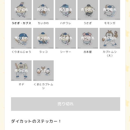
うさぎ・カブス
ちいかわ
ハチワレ
うさぎ
モモンガ
くりまんじゅう
ラッコ
シーサー
古本屋
カブトムシ
（大）
オデ
くまとカブトム
シ
売り切れ
ダイカットのステッカー！