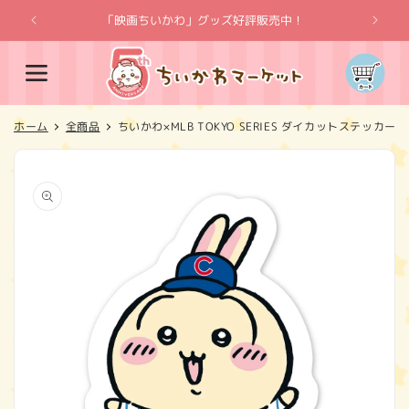
コンテ
ンツに
「映画ちいかわ」グッズ好評販売中！
「
進む
カ
ー
ト
ホーム
全商品
ちいかわ×MLB TOKYO SERIES ダイカットステッカ
商品情
報にス
キップ