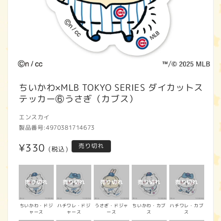
モ
ー
ちいかわ×MLB TOKYO SERIES ダイカットス
ダ
テッカー⑥うさぎ（カブス）
ル
で
エンスカイ
メ
製品番号:
4970381714673
デ
ィ
通
¥330
売り切れ
ア
(税込)
(1)
常
を
開
価
く
格
ちいかわ・ドジ
ハチワレ・ドジ
うさぎ・ドジャ
ちいかわ・カブ
ハチワレ・カブ
ャース
ャース
ース
ス
ス