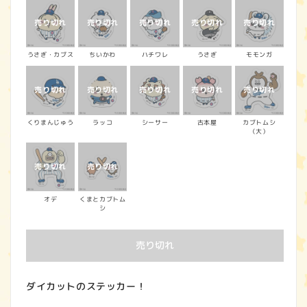
うさぎ・カブス
ちいかわ
ハチワレ
うさぎ
モモンガ
くりまんじゅう
ラッコ
シーサー
古本屋
カブトムシ
（大）
オデ
くまとカブトム
シ
売り切れ
ダイカットのステッカー！