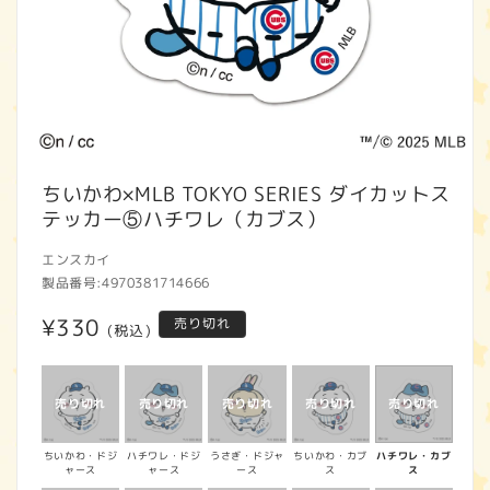
モ
ー
ちいかわ×MLB TOKYO SERIES ダイカットス
ダ
テッカー⑤ハチワレ（カブス）
ル
で
エンスカイ
メ
製品番号:
4970381714666
デ
ィ
通
¥330
売り切れ
ア
(税込)
(1)
常
を
開
価
く
格
ちいかわ・ドジ
ハチワレ・ドジ
うさぎ・ドジャ
ちいかわ・カブ
ハチワレ・カブ
ャース
ャース
ース
ス
ス