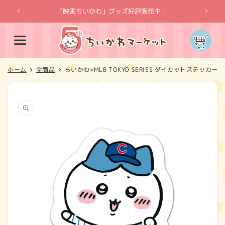
コンテ
ンツに
「映画ちいかわ」グッズ好評販売中！
「
進む
カ
ー
ト
ホーム
全商品
ちいかわ×MLB TOKYO SERIES ダイカットステッカ
商品情
報にス
キップ