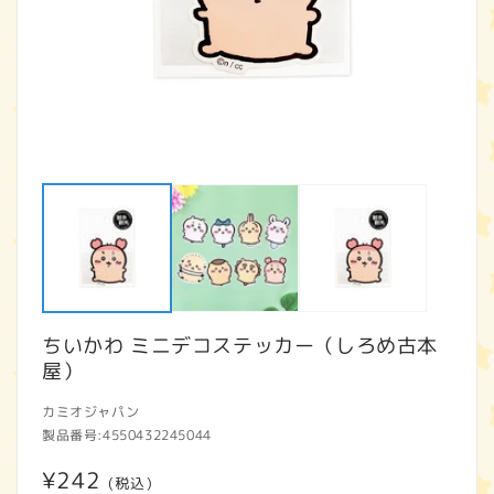
モ
ー
ダ
ル
で
メ
デ
ィ
ア
ちいかわ ミニデコステッカー（しろめ古本
(1)
(2
を
屋）
開
く
カミオジャパン
製品番号:
4550432245044
通
¥242
(税込)