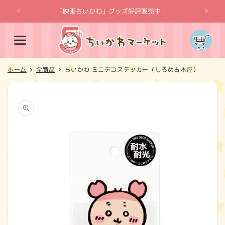
コンテ
ンツに
「映画ちいかわ」グッズ好評販売中！
「
進む
カ
ー
ト
ホーム
全商品
ちいかわ ミニデコステッカー（しろめ古本屋）
商品情
報にス
キップ