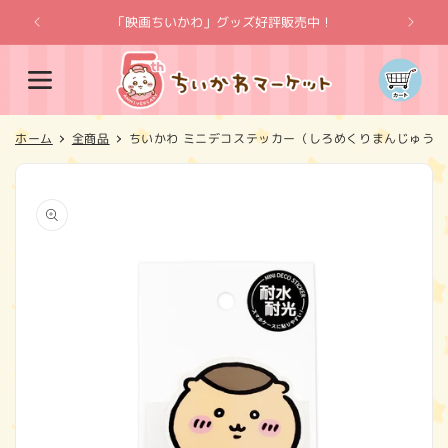
コンテ
ンツに
「映画ちいかわ」グッズ好評販売中！
「
進む
カ
ー
ト
ホーム
全商品
ちいかわ ミニデコステッカー（しろめくりまんじゅう）
商品情
報にス
キップ