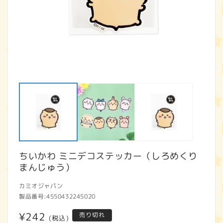
モ
ー
ダ
ル
で
メ
デ
ィ
ア
ちいかわ ミニデコステッカー（しろめくり
(1)
(2
を
まんじゅう）
開
く
カミオジャパン
製品番号:
4550432245020
通
¥242
売り切れ
(税込)