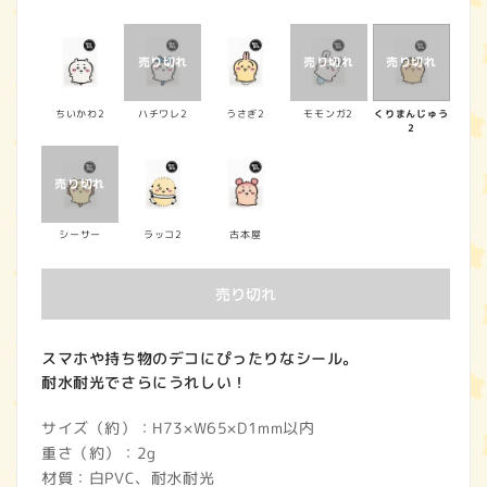
常
価
格
ちいかわ2
ハチワレ2
うさぎ2
モモンガ2
くりまんじゅう
2
シーサー
ラッコ2
古本屋
売り切れ
スマホや持ち物のデコにぴったりなシール。
耐水耐光でさらにうれしい！
サイズ（約）：H73×W65×D1mm以内
重さ（約）：2g
材質：白PVC、耐水耐光