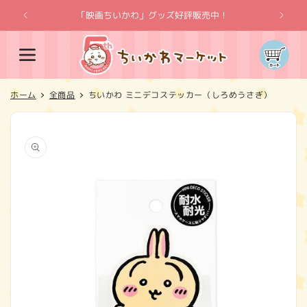
コンテ
ンツに
「映画ちいかわ」グッズ好評販売中！
「
進む
カ
ー
ト
ホーム
全商品
ちいかわ ミニデコステッカー（しろめうさぎ）
商品情
報にス
キップ