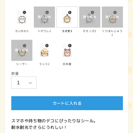
常
価
格
ちいかわ2
ハチワレ2
うさぎ2
モモンガ2
くりまんじゅう
2
シーサー
ラッコ2
古本屋
数量
カートに入れる
スマホや持ち物のデコにぴったりなシール。
耐水耐光でさらにうれしい！