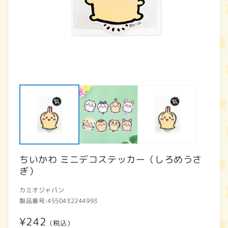
モ
ー
ダ
ル
で
メ
デ
ィ
ア
ちいかわ ミニデコステッカー（しろめうさ
(1)
(2
を
ぎ）
開
く
カミオジャパン
製品番号:
4550432244993
通
¥242
(税込)