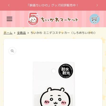
コンテ
ンツに
「映画ちいかわ」グッズ好評販売中！
「
進む
カ
ー
ト
ホーム
全商品
ちいかわ ミニデコステッカー（しろめちいかわ）
商品情
報にス
キップ