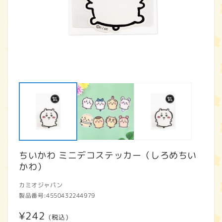
モ
ー
ダ
ル
で
メ
デ
ィ
ア
ちいかわ ミニデコステッカー（しろめちい
(1)
(2
を
かわ）
開
く
カミオジャパン
製品番号:
4550432244979
通
¥242
(税込)