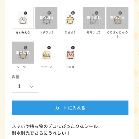
常
価
格
ちいかわ2
ハチワレ2
うさぎ2
モモンガ2
くりまんじゅう
2
シーサー
ラッコ2
古本屋
数量
カートに入れる
スマホや持ち物のデコにぴったりなシール。
耐水耐光でさらにうれしい！