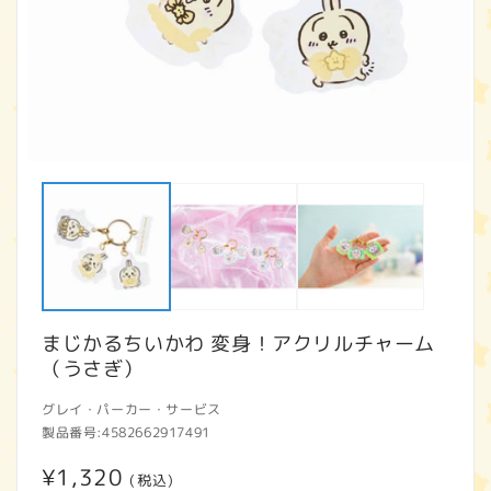
モ
ー
ダ
ル
で
メ
デ
ィ
ア
まじかるちいかわ 変身！アクリルチャーム
(1)
(2
を
（うさぎ）
開
く
グレイ・パーカー・サービス
製品番号:
4582662917491
通
¥1,320
(税込)