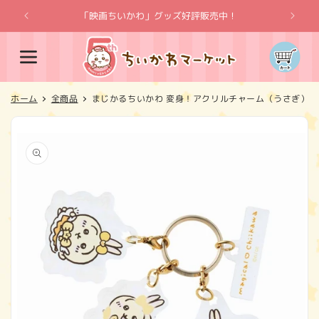
コンテ
ンツに
「映画ちいかわ」グッズ好評販売中！
「
進む
カ
ー
ト
ホーム
全商品
まじかるちいかわ 変身！アクリルチャーム（うさぎ）
商品情
報にス
キップ