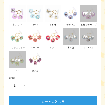
常
価
格
ちいかわ
ハチワレ
うさぎ
モモンガ
亜種なモモンガ
くりまんじゅう
シーサー
ラッコ
古本屋
カブトムシ
オデ
黒い星
数量
カートに入れる