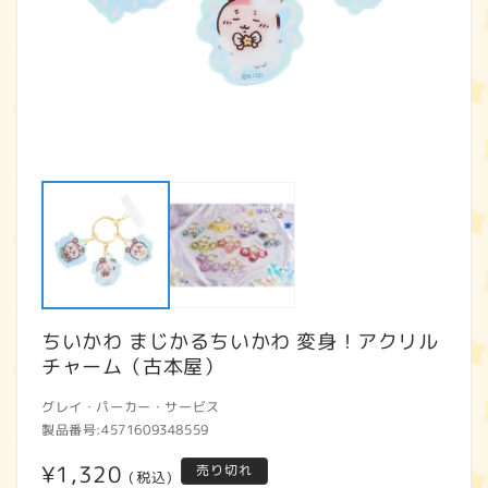
モ
ー
ダ
ル
で
メ
デ
ィ
ア
ちいかわ まじかるちいかわ 変身！アクリル
(1)
(2
を
チャーム（古本屋）
開
く
グレイ・パーカー・サービス
製品番号:
4571609348559
通
¥1,320
売り切れ
(税込)