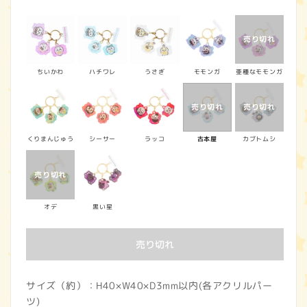
常
価
格
ちいかわ
ハチワレ
うさぎ
モモンガ
亜種なモモンガ
くりまんじゅう
シーサー
ラッコ
古本屋
カブトムシ
オデ
黒い星
売り切れ
サイズ（約）：H40×W40×D3mm以内(各アクリルパー
ツ)