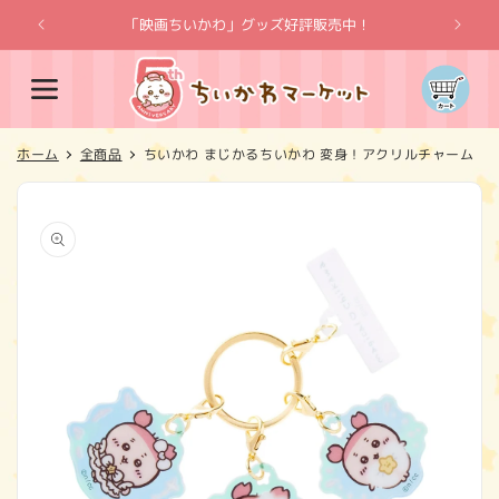
コンテ
ンツに
「映画ちいかわ」グッズ好評販売中！
「
進む
カ
ー
ト
ホーム
全商品
ちいかわ まじかるちいかわ 変身！アクリルチャーム（
商品情
報にス
キップ