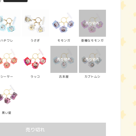
)
ハチワレ
うさぎ
モモンガ
亜種なモモンガ
シーサー
ラッコ
古本屋
カブトムシ
黒い星
売り切れ