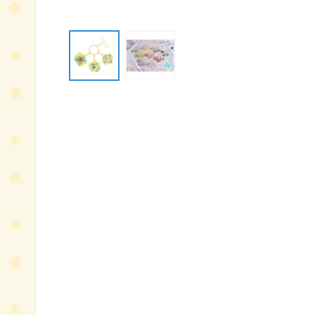
モ
ー
ダ
ル
で
メ
デ
ィ
ア
(1)
を
開
く