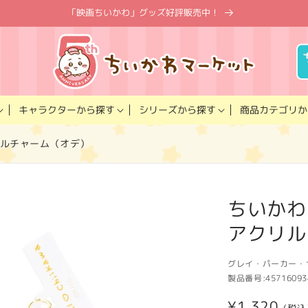
「映画ちいかわ」グッズ好評販売中！
キャラクター
商品カテゴリ
シリーズ
から探す
から探す
か
リルチャーム（オデ）
ちいかわ
アクリル
グレイ・パーカー・
製品番号:
45716093
通
¥1,320