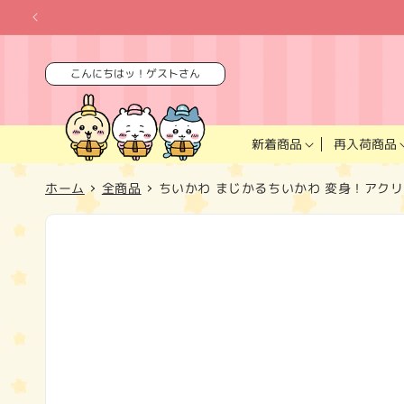
コンテ
ンツに
進む
こんにちはッ！ゲストさん
再入荷商品
新着商品
ホーム
全商品
ちいかわ まじかるちいかわ 変身！アク
商品情
報にス
キップ