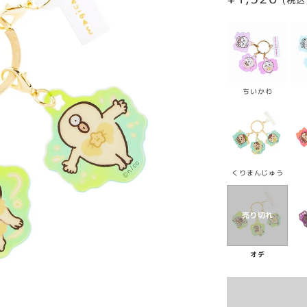
(税込
常
価
格
ちいかわ
くりまんじゅう
オデ