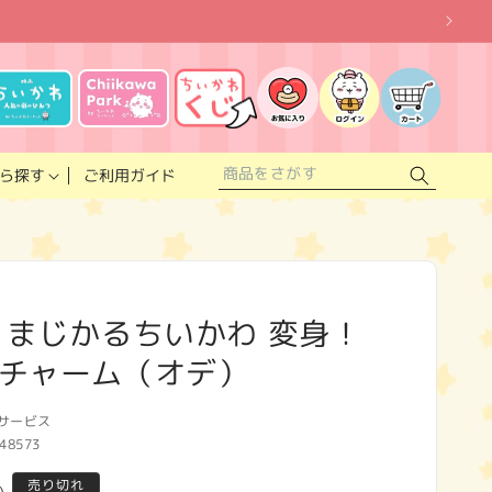
お
気
に
ロ
カ
入
グ
ー
り
イ
ト
リ
ン
ス
ご利用ガイド
ら探す
ト
 まじかるちいかわ 変身！
チャーム（オデ）
サービス
48573
売り切れ