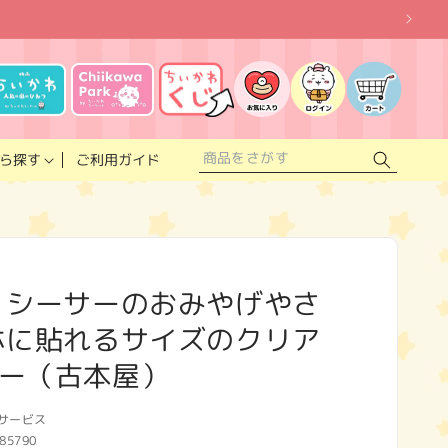
お
気
に
ロ
カ
入
グ
ー
り
イ
ト
リ
ン
ス
ご利用ガイド
ら探す
ト
 シーサーのおみやげやさ
ホに貼れるサイズのクリア
ー（古本屋）
サービス
85790