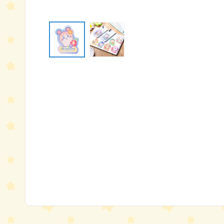
モ
ー
ダ
ル
で
メ
デ
ィ
ア
(1)
を
開
く