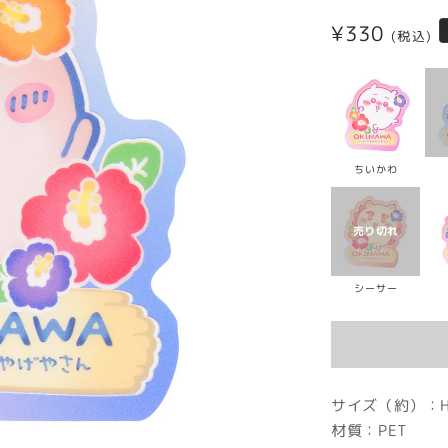
通
¥330
(税込)
常
価
格
ちいかわ
シーサー
サイズ（約）：H
材質：PET