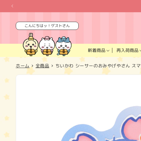
コンテ
ンツに
進む
こんにちはッ！ゲストさん
再入荷商品
新着商品
ホーム
全商品
ちいかわ シーサーのおみやげやさん ス
商品情
報にス
キップ