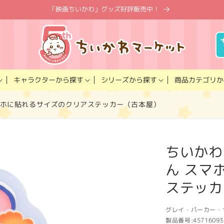
「映画ちいかわ」グッズ好評販売中！
キャラクター
商品カテゴリ
シリーズ
から探す
から探す
か
マホに貼れるサイズのクリアステッカー（古本屋）
ちいかわ
ん スマ
ステッカ
グレイ・パーカー・
製品番号:
45716093