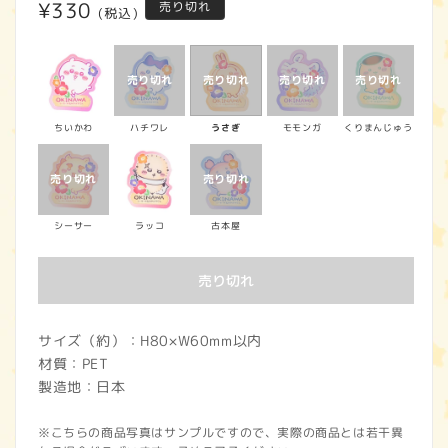
通
¥330
売り切れ
(税込)
常
価
格
ちいかわ
ハチワレ
うさぎ
モモンガ
くりまんじゅう
シーサー
ラッコ
古本屋
売り切れ
サイズ（約）：H80×W60mm以内
材質：PET
製造地：日本
※こちらの商品写真はサンプルですので、実際の商品とは若干異