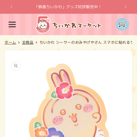
コンテ
ンツに
「映画ちいかわ」グッズ好評販売中！
「
進む
カ
ー
ト
ホーム
全商品
ちいかわ シーサーのおみやげやさん スマホに貼れるサ
商品情
報にス
キップ