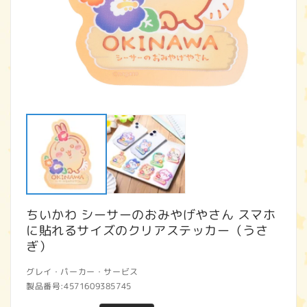
モ
ー
ダ
ル
で
メ
デ
ィ
ア
ちいかわ シーサーのおみやげやさん スマホ
(1)
(2
を
に貼れるサイズのクリアステッカー（うさ
開
ぎ）
く
グレイ・パーカー・サービス
製品番号:
4571609385745