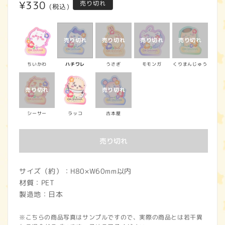
通
¥330
売り切れ
(税込)
常
価
格
ちいかわ
ハチワレ
うさぎ
モモンガ
くりまんじゅう
シーサー
ラッコ
古本屋
売り切れ
サイズ（約）：H80×W60mm以内
材質：PET
製造地：日本
※こちらの商品写真はサンプルですので、実際の商品とは若干異