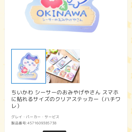
モ
ー
ダ
ル
で
メ
デ
ィ
ア
ちいかわ シーサーのおみやげやさん スマホ
(1)
(2
を
に貼れるサイズのクリアステッカー（ハチワ
開
レ）
く
グレイ・パーカー・サービス
製品番号:
4571609385738