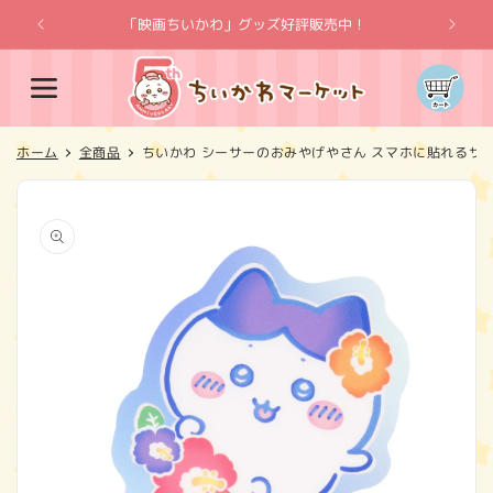
コンテ
ンツに
「映画ちいかわ」グッズ好評販売中！
「
進む
カ
ー
ト
ホーム
全商品
ちいかわ シーサーのおみやげやさん スマホに貼れるサ
商品情
報にス
キップ