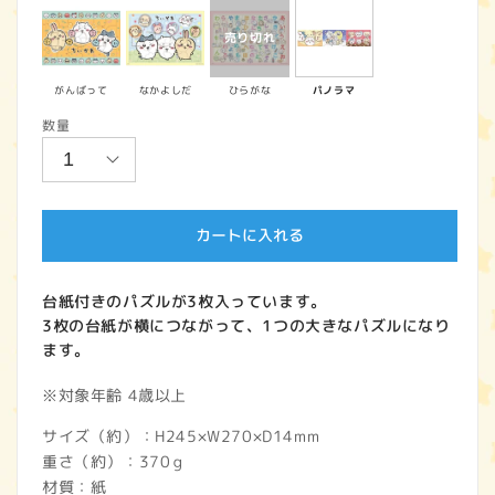
価
格
がんばって
なかよしだ
ひらがな
パノラマ
数量
カートに入れる
台紙付きのパズルが3枚入っています。
3枚の台紙が横につながって、1つの大きなパズルになり
ます。
※対象年齢 4歳以上
サイズ（約）：H245×W270×D14mm
重さ（約）：370ｇ
材質：紙