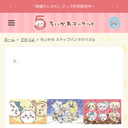
コンテ
ンツに
「映画ちいかわ」グッズ好評販売中！
「
進む
カ
ー
ト
ホーム
でかつよ
ちいかわ ステップパノラマパズル
商品情
報にス
キップ