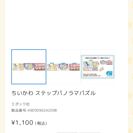
モ
ー
ダ
ル
で
メ
デ
ィ
ア
ちいかわ ステップパノラマパズル
(1)
(2
を
開
エポック社
く
製品番号:
4905096242098
通
¥1,100
(税込)
常