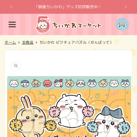
コンテ
ンツに
「映画ちいかわ」グッズ好評販売中！
「
進む
カ
ー
ト
ホーム
全商品
ちいかわ ピクチュアパズル（がんばって）
商品情
報にス
キップ