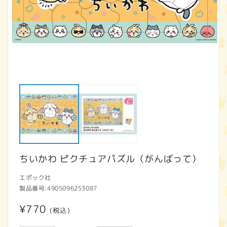
モ
ー
ダ
ル
で
メ
デ
ィ
ア
ちいかわ ピクチュアパズル（がんばって）
(1)
(2
を
開
エポック社
く
製品番号:
4905096253087
通
¥770
(税込)
常