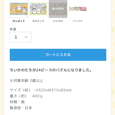
価
格
がんばって
なかよしだ
ひらがな
パノラマ
数量
カートに入れる
ちいかわたちが24ピースのパズルになりました。
※対象年齢 3歳以上
サイズ（約）：H320×W375×D5mm
重さ（約）：400ｇ
材質：紙
製造地：日本