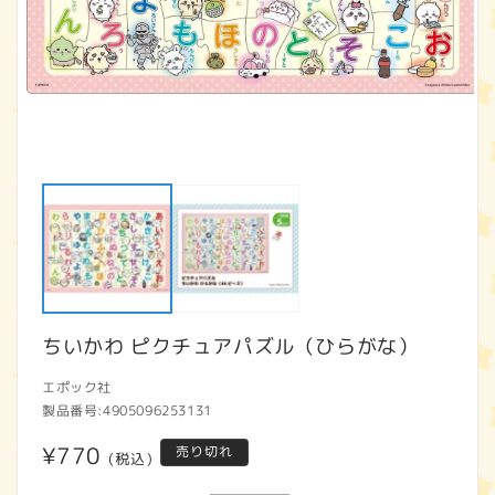
モ
ー
ダ
ル
で
メ
デ
ィ
ア
ちいかわ ピクチュアパズル（ひらがな）
(1)
(2
を
開
エポック社
く
製品番号:
4905096253131
通
¥770
売り切れ
(税込)
常