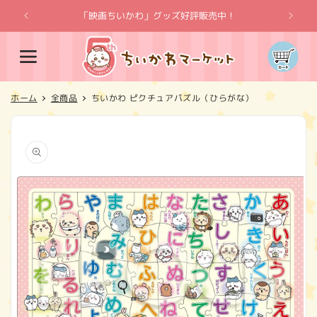
コンテ
ンツに
「映画ちいかわ」グッズ好評販売中！
「
進む
カ
ー
ト
ホーム
全商品
ちいかわ ピクチュアパズル（ひらがな）
商品情
報にス
キップ