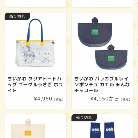
常
常
価
価
売り切れ
格
格
ちいかわ クリアトートバ
ちいかわ パッカブルレイ
ッグ ゴーグルうさぎ ホワ
ンポンチョ カエル みんな
イト
チャコール
通
¥4,950
通
¥4,950から
(税込)
(税込)
常
常
価
価
売り切れ
格
格