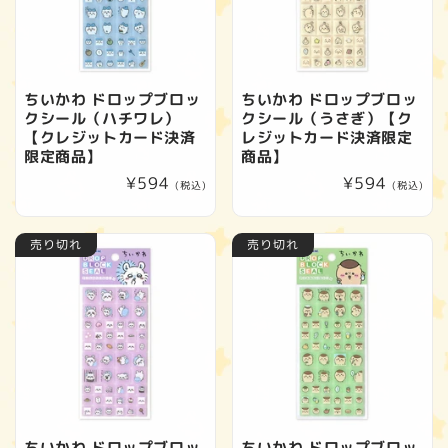
ちいかわ ドロップブロッ
ちいかわ ドロップブロッ
クシール（ハチワレ）
クシール（うさぎ）【ク
【クレジットカード決済
レジットカード決済限定
限定商品】
商品】
通
¥594
通
¥594
(税込)
(税込)
常
常
価
価
売り切れ
売り切れ
格
格
ちいかわ ドロップブロッ
ちいかわ ドロップブロッ