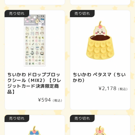
常
常
価
価
売り切れ
売り切れ
格
格
ちいかわ ドロップブロッ
ちいかわ ペタスマ（ちい
クシール（MIX2）【クレ
かわ）
ジットカード決済限定商
通
¥2,178
(税込)
品】
常
通
¥594
(税込)
価
常
格
価
売り切れ
売り切れ
格