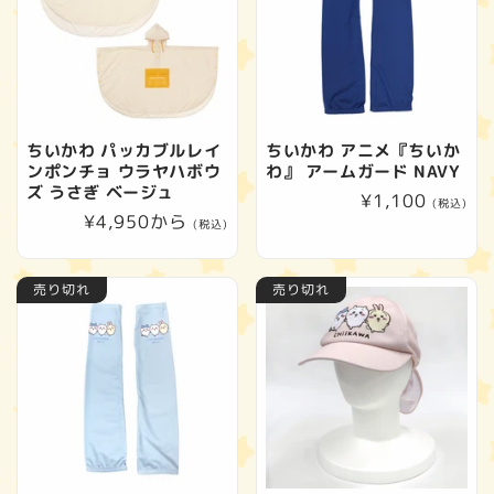
ちいかわ パッカブルレイ
ちいかわ アニメ『ちいか
ンポンチョ ウラヤハボウ
わ』 アームガード NAVY
ズ うさぎ ベージュ
通
¥1,100
(税込)
通
¥4,950から
常
(税込)
常
価
価
格
売り切れ
売り切れ
格