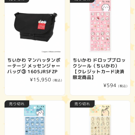
格
格
ちいかわ マンハッタンポ
ちいかわ ドロップブロッ
ーテージ メッセンジャー
クシール（ちいかわ）
バッグ③ 1605JRSFZP
【クレジットカード決済
限定商品】
通
¥15,950
(税込)
通
¥594
常
(税込)
常
価
価
格
売り切れ
売り切れ
格