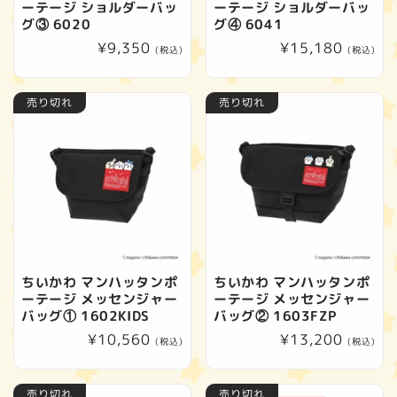
ーテージ ショルダーバッ
ーテージ ショルダーバッ
グ③ 6020
グ④ 6041
通
¥9,350
通
¥15,180
(税込)
(税込)
常
常
価
価
売り切れ
売り切れ
格
格
ちいかわ マンハッタンポ
ちいかわ マンハッタンポ
ーテージ メッセンジャー
ーテージ メッセンジャー
バッグ① 1602KIDS
バッグ② 1603FZP
通
¥10,560
通
¥13,200
(税込)
(税込)
常
常
価
価
売り切れ
売り切れ