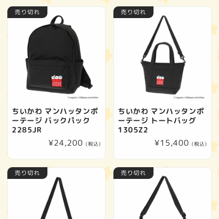
価
価
売り切れ
売り切れ
格
格
ちいかわ マンハッタンポ
ちいかわ マンハッタンポ
ーテージ バックパック
ーテージ トートバッグ
2285JR
1305Z2
通
¥24,200
通
¥15,400
(税込)
(税込)
常
常
価
価
売り切れ
売り切れ
格
格