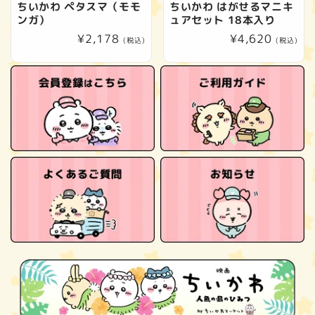
ちいかわ ペタスマ（モモ
ちいかわ はがせるマニキ
ンガ）
ュアセット 18本入り
通
¥2,178
通
¥4,620
(税込)
(税込)
常
常
価
価
格
格