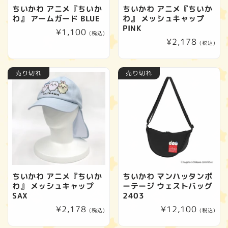
ちいかわ アニメ『ちいか
ちいかわ アニメ『ちいか
わ』 アームガード BLUE
わ』 メッシュキャップ
PINK
通
¥1,100
(税込)
通
¥2,178
常
(税込)
常
価
価
格
売り切れ
売り切れ
格
ちいかわ アニメ『ちいか
ちいかわ マンハッタンポ
わ』 メッシュキャップ
ーテージ ウェストバッグ
SAX
2403
通
¥2,178
通
¥12,100
(税込)
(税込)
常
常