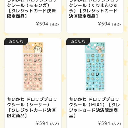
クシール（モモンガ）
クシール（くりまんじゅ
【クレジットカード決済
う）【クレジットカード
限定商品】
決済限定商品】
通
¥594
通
¥594
(税込)
(税込)
常
常
価
価
売り切れ
売り切れ
格
格
ちいかわ ドロップブロッ
ちいかわ ドロップブロッ
クシール（シーサー）
クシール（MIX1）【クレ
【クレジットカード決済
ジットカード決済限定商
限定商品】
品】
通
¥594
通
¥594
(税込)
(税込)