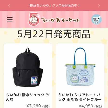
コンテ
ンツに
「映画ちいかわ」グッズ好評販売中！
「
進む
カ
ー
ト
コ
5月22日発売商品
レ
ク
シ
ョ
ン
ちいかわ 撥水リュック み
ちいかわ クリアトートバ
んな
ッグ 雨だね ライトブルー
:
通
¥7,260
通
¥4,950
(税込)
(税込)