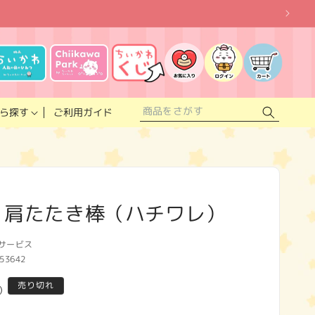
お
気
に
ロ
カ
入
グ
ー
り
イ
ト
リ
ン
ス
ご利用ガイド
ら探す
ト
 肩たたき棒（ハチワレ）
サービス
53642
売り切れ
)