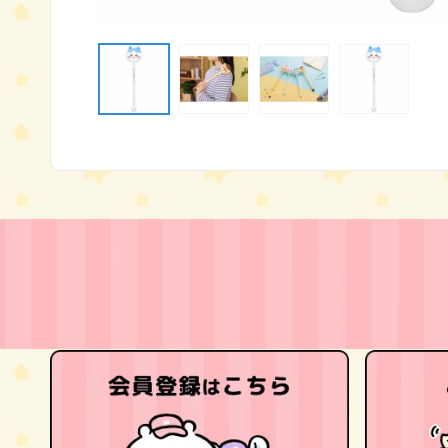
モ
ー
ダ
ル
で
メ
デ
ィ
ア
(1)
を
開
く