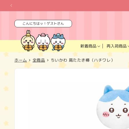
コンテ
ンツに
進む
こんにちはッ！ゲストさん
再入荷商品
新着商品
ホーム
全商品
ちいかわ 肩たたき棒（ハチワレ）
商品情
報にス
キップ