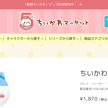
「映画ちいかわ」グッズ好評販売中！
キャラクター
商品カテゴリ
シリーズ
から探す
から探す
か
ちいかわ
グレイ・パーカー・
製品番号:
45826629
通
¥1,870
(税込
常