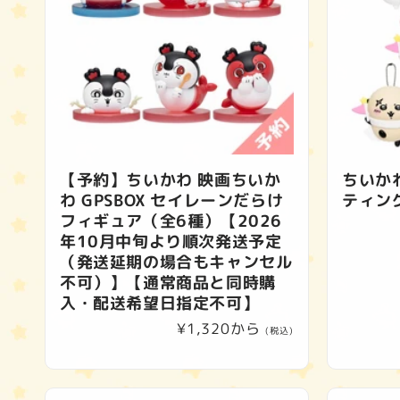
【予約】ちいかわ 映画ちいか
ちいか
わ GPSBOX セイレーンだらけ
ティン
フィギュア（全6種）【2026
年10月中旬より順次発送予定
（発送延期の場合もキャンセル
不可）】【通常商品と同時購
入・配送希望日指定不可】
通
¥1,320から
(税込)
常
価
格