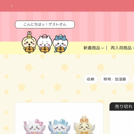
コンテ
ンツに
進む
こんにちはッ！ゲストさん
再入荷商品
新着商品
収納
照明・加湿器
売り切れ