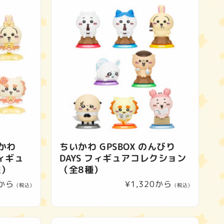
かわ
ちいかわ GPSBOX のんびり
フィギュ
DAYS フィギュアコレクション
種）
（全8種）
0から
通
¥1,320から
(税込)
(税込)
常
価
格