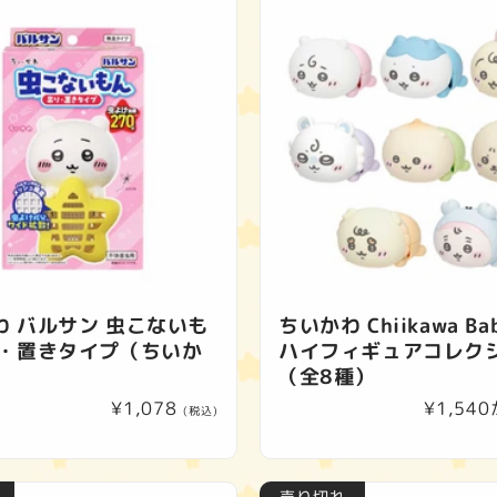
わ バルサン 虫こないも
ちいかわ Chiikawa Ba
り・置きタイプ（ちいか
ハイフィギュアコレク
（全8種）
通
¥1,078
通
¥1,54
(税込)
常
常
価
価
格
格
売り切れ