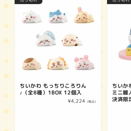
ちいかわ もっちりころりん
ちいか
♪（全8種）1BOX 12個入
ミニ雛
決済限
通
¥4,224
(税込)
常
価
格