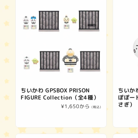
ちいかわ GPSBOX PRISON
ちいか
FIGURE Collection（全4種）
ぽぽー
さぎ）
通
¥1,650から
(税込)
常
価
格