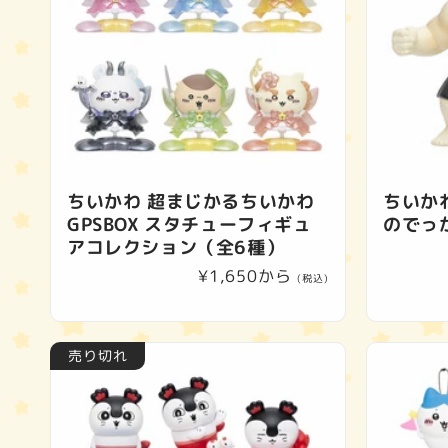
ちいかわ 超まじかるちいかわ
ちいか
GPSBOX スタチューフィギュ
のでっ
アコレクション（全6種）
通
¥1,650から
(税込)
常
価
格
売り切れ