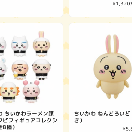
通
¥1,32
常
価
格
わ ちいかわラーメン豚
ちいかわ ねんどろいど
フビフィギュアコレクシ
ぎ）
全8種）
通
¥5,