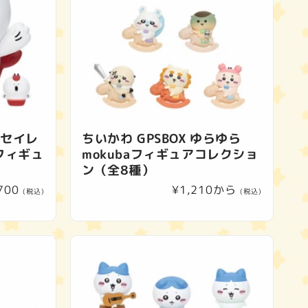
 セイレ
ちいかわ GPSBOX ゆらゆら
フィギュ
mokubaフィギュアコレクショ
ン（全8種）
700
通
¥1,210から
(税込)
(税込)
常
価
格