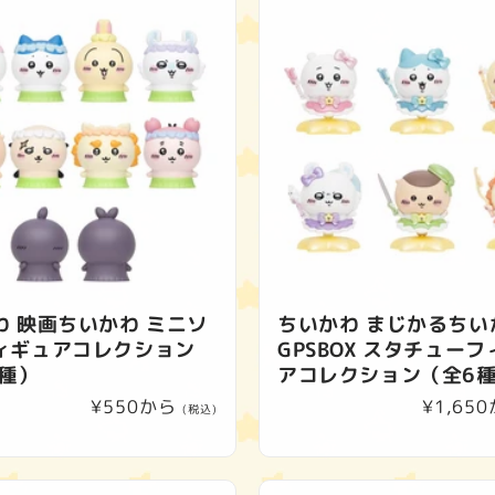
わ 映画ちいかわ ミニソ
ちいかわ まじかるちい
ィギュアコレクション
GPSBOX スタチュー
0種）
アコレクション（全6
通
¥550から
通
¥1,65
(税込)
常
常
価
価
格
格