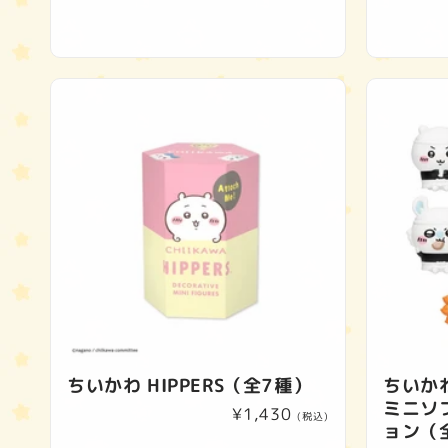
ちいかわ HIPPERS（全7種）
ちいか
ミニソ
通
¥1,430
(税込)
ョン（
常