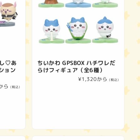
んし♡あ
ちいかわ GPSBOX ハチワレだ
ション
らけフィギュア（全6種）
通
¥1,320から
(税込)
0から
常
(税込)
価
格