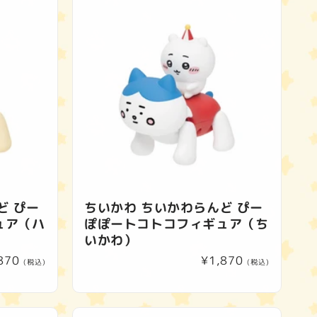
ど ぴー
ちいかわ ちいかわらんど ぴー
ュア（ハ
ぽぽートコトコフィギュア（ち
いかわ）
870
通
¥1,870
(税込)
(税込)
常
価
格