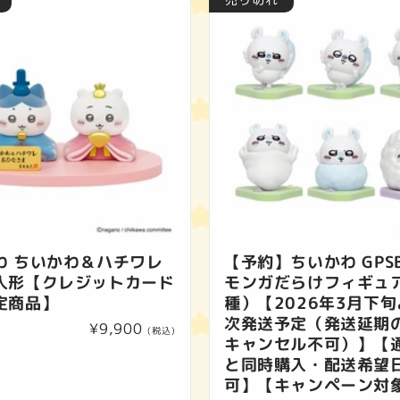
わ ちいかわ＆ハチワレ
【予約】ちいかわ GPSB
人形【クレジットカード
モンガだらけフィギュ
定商品】
種）【2026年3月下
次発送予定（発送延期
通
¥9,900
(税込)
キャンセル不可）】【
常
と同時購入・配送希望
価
可】【キャンペーン対
格