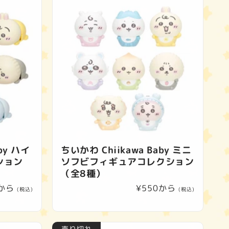
by ハイ
ちいかわ Chiikawa Baby ミニ
ション
ソフビフィギュアコレクション
（全8種）
0から
通
¥550から
(税込)
(税込)
常
価
格
売り切れ