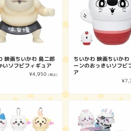
ン
:
わ 映画ちいかわ 島二郎
ちいかわ 映画ちいかわ
かいソフビフィギュア
ーンのおっきいソフビ
ア
通
¥4,950
(税込)
通
¥7,
常
常
価
価
格
格