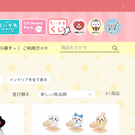
お
気
に
ロ
カ
入
グ
ー
り
イ
ト
リ
ン
ス
ご利用ガイド
ら探す
ト
ド
インテリアを全て表示
61商品
並び替え: