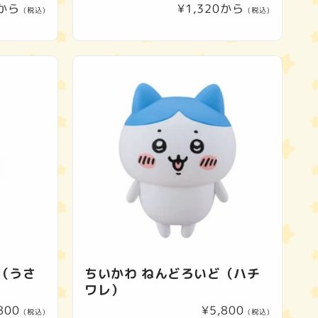
0から
通
¥1,320から
(税込)
(税込)
常
価
格
（うさ
ちいかわ ねんどろいど（ハチ
ワレ）
800
通
¥5,800
(税込)
(税込)