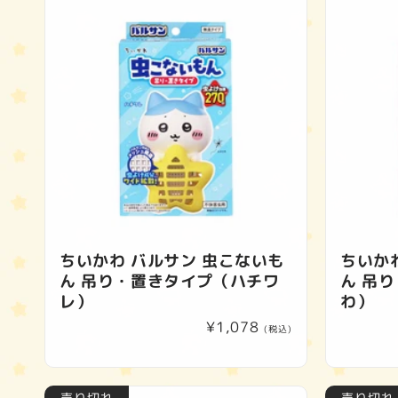
ちいかわ バルサン 虫こないも
ちいか
ん 吊り・置きタイプ（ハチワ
ん 吊
レ）
わ）
通
¥1,078
(税込)
常
価
格
売り切れ
売り切れ