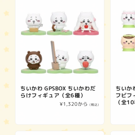
ちいかわ GPSBOX ちいかわだ
ちいか
らけフィギュア（全6種）
フビフ
（全1
通
¥1,320から
(税込)
常
価
格