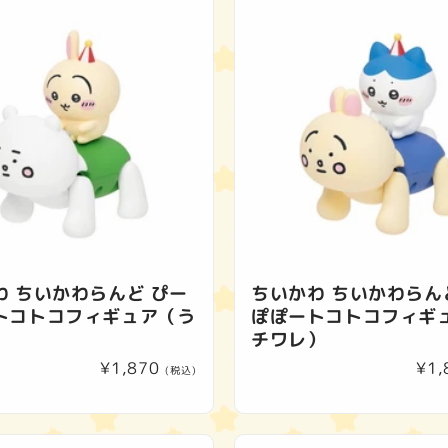
わ ちいかわらんど ぴー
ちいかわ ちいかわらん
トコトコフィギュア（う
ぽぽートコトコフィギ
チワレ）
通
¥1,870
通
¥1,
(税込)
常
常
価
価
格
格