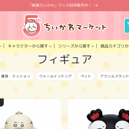
「映画ちいかわ」グッズ好評販売中！
キャラクター
商品カテゴリ
シリーズ
から探す
から探す
か
コ
フィギュア
レ
寝具・クッション
ウォールインテリア
ペット
アクリルスタン
ク
シ
ョ