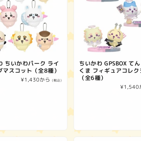
わ ちいかわパーク ライ
ちいかわ GPSBOX て
グマスコット（全8種）
くま フィギュアコレク
（全6種）
通
¥1,430から
(税込)
通
¥1,54
常
常
価
価
格
格