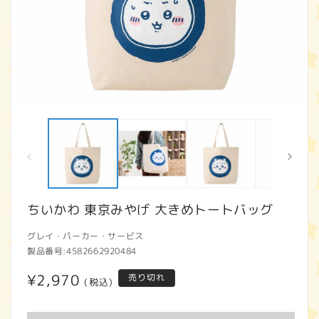
モ
ー
ダ
ル
で
メ
デ
ィ
ちいかわ 東京みやげ 大きめトートバッグ
ア
(1)
(2
グレイ・パーカー・サービス
を
開
製品番号:
4582662920484
く
通
¥2,970
売り切れ
(税込)
常