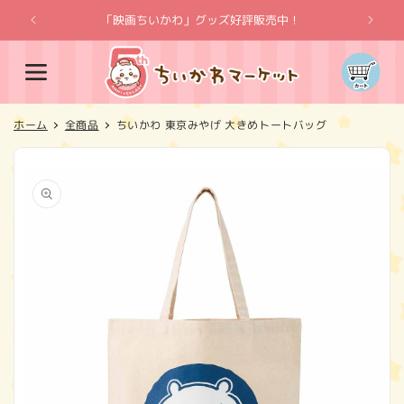
コンテ
ンツに
「映画ちいかわ」グッズ好評販売中！
「
進む
カ
ー
ト
ホーム
全商品
ちいかわ 東京みやげ 大きめトートバッグ
商品情
報にス
キップ