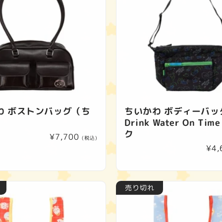
わ ボストンバッグ（ち
ちいかわ ボディーバッ
）
Drink Water On Ti
ク
通
¥7,700
(税込)
通
¥4,
常
常
価
価
格
格
売り切れ