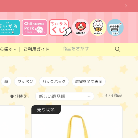
お
気
に
ロ
カ
入
グ
ー
り
イ
ト
リ
ン
ス
ご利用ガイド
ら探す
ト
傘
ワッペン
バックパック
雑貨を全て表示
373商品
並び替え:
売り切れ