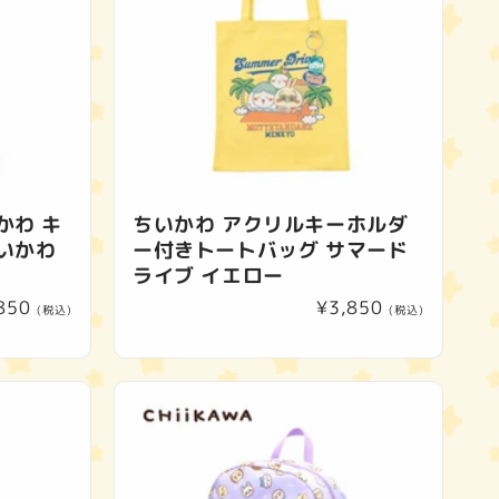
かわ キ
ちいかわ アクリルキーホルダ
いかわ
ー付きトートバッグ サマード
ライブ イエロー
850
通
¥3,850
(税込)
(税込)
常
価
格