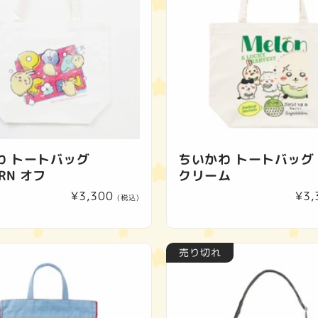
わ トートバッグ
ちいかわ トートバッグ
RN オフ
クリーム
通
¥3,300
通
¥3,
(税込)
常
常
価
価
格
格
売り切れ