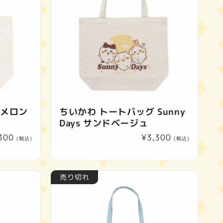
 メロン
ちいかわ トートバッグ Sunny
Days サンドベージュ
300
通
¥3,300
(税込)
(税込)
常
価
格
売り切れ