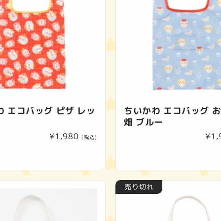
 エコバッグ ピザ レッ
ちいかわ エコバッグ 
畑 ブルー
通
¥1,980
通
¥1,
(税込)
常
常
価
価
格
格
売り切れ