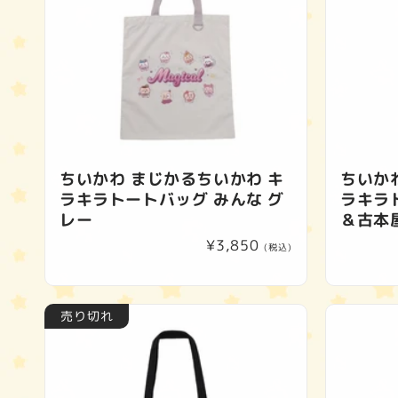
ちいかわ まじかるちいかわ キ
ちいか
ラキラトートバッグ みんな グ
ラキラ
レー
＆古本
通
¥3,850
(税込)
常
価
格
売り切れ