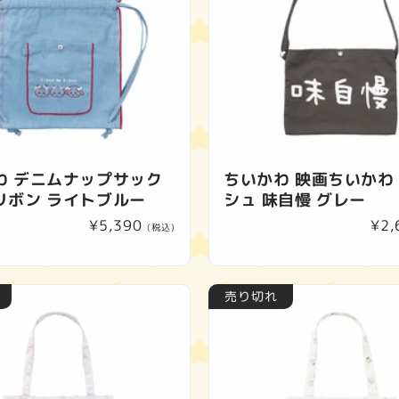
わ デニムナップサック
ちいかわ 映画ちいかわ
リボン ライトブルー
シュ 味自慢 グレー
通
¥5,390
通
¥2,
(税込)
常
常
価
価
格
格
売り切れ