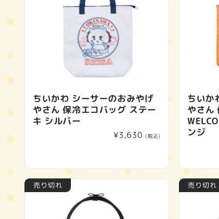
ちいかわ シーサーのおみやげ
ちいか
やさん 保冷エコバッグ ステー
やさん
キ シルバー
WELCO
ンジ
通
¥3,630
(税込)
常
価
格
売り切れ
売り切れ