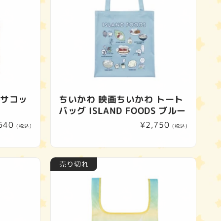
 サコッ
ちいかわ 映画ちいかわ トート
バッグ ISLAND FOODS ブルー
640
通
¥2,750
(税込)
(税込)
常
価
格
売り切れ