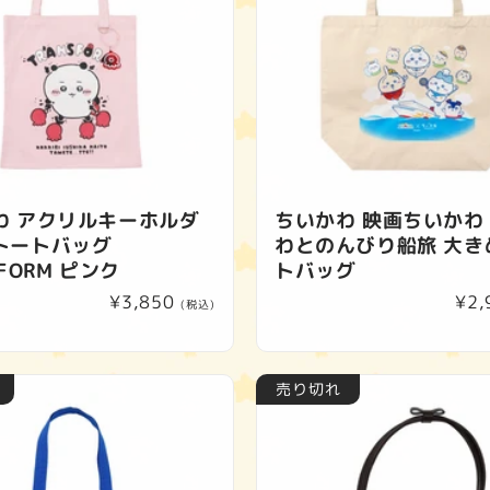
わ アクリルキーホルダ
ちいかわ 映画ちいかわ
トートバッグ
わとのんびり船旅 大き
SFORM ピンク
トバッグ
通
¥3,850
通
¥2,
(税込)
常
常
価
価
格
格
売り切れ