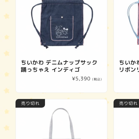
ちいかわ デニムナップサック
ちいか
踊っちゃえ インディゴ
リボン
通
¥5,390
(税込)
常
価
格
売り切れ
売り切れ