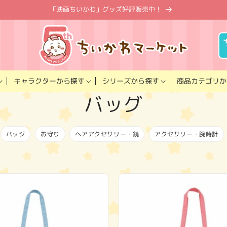
「映画ちいかわ」グッズ好評販売中！
キャラクター
商品カテゴリ
シリーズ
から探す
から探す
か
コ
バッグ
レ
バッジ
お守り
ヘアアクセサリー・鏡
アクセサリー・腕時計
ク
シ
ョ