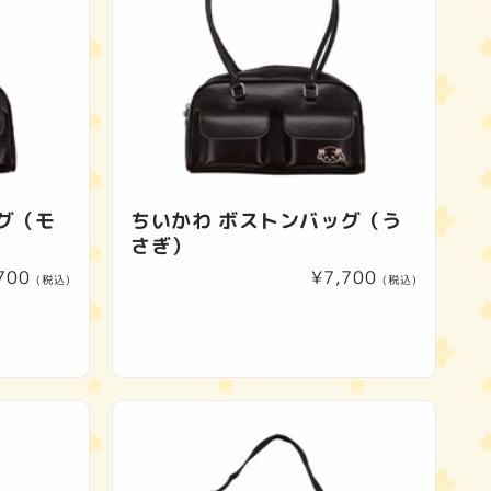
グ（モ
ちいかわ ボストンバッグ（う
さぎ）
700
通
¥7,700
(税込)
(税込)
常
価
格