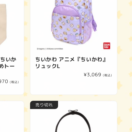
 ちいか
ちいかわ アニメ『ちいかわ』
めトー
リュックL
通
¥3,069
(税込)
970
常
(税込)
価
格
売り切れ