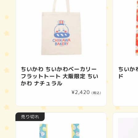
ちいかわ ちいかわベーカリー
ちいかわ
フラットトート 大阪限定 ちい
ド
かわ ナチュラル
通
¥2,420
(税込)
常
価
格
売り切れ