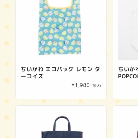
ちいかわ エコバッグ レモン タ
ちいか
ーコイズ
POPCO
通
¥1,980
(税込)
常
価
格