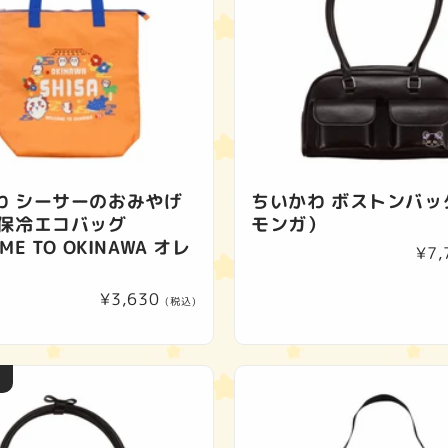
わ シーサーのおみやげ
ちいかわ ボストンバッ
 保冷エコバッグ
モンガ）
ME TO OKINAWA オレ
通
¥7,
常
通
¥3,630
価
(税込)
常
格
価
格