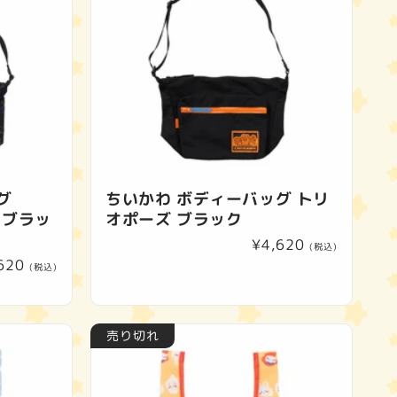
グ
ちいかわ ボディーバッグ トリ
me ブラッ
オポーズ ブラック
通
¥4,620
(税込)
620
常
(税込)
価
格
売り切れ