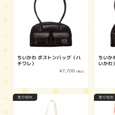
ちいかわ ボストンバッグ（ハ
ちいか
チワレ）
いかわ
通
¥7,700
(税込)
常
価
格
売り切れ
売り切れ