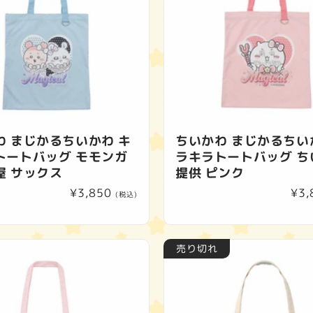
ン
:
わ まじかるちいかわ キ
ちいかわ まじかるちい
トートバッグ モモンガ
ラキラトートバッグ ち
屋 サックス
提供 ピンク
通
¥3,850
通
¥3,
(税込)
常
常
価
価
格
格
売り切れ