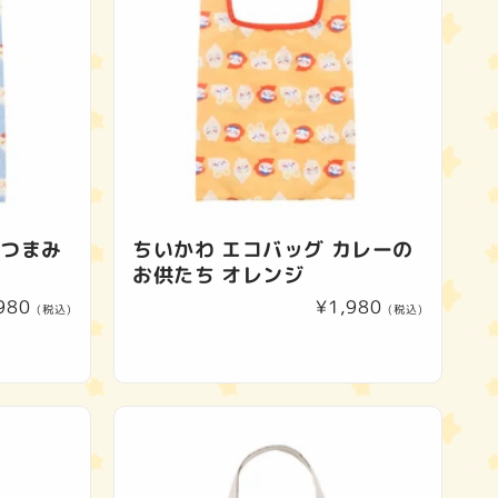
おつまみ
ちいかわ エコバッグ カレーの
お供たち オレンジ
980
通
¥1,980
(税込)
(税込)
常
価
格