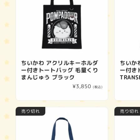
ちいかわ アクリルキーホルダ
ちいか
ー付きトートバッグ 毛量くり
ー付き
まんじゅう ブラック
TRAN
通
¥3,850
(税込)
常
価
格
売り切れ
売り切れ