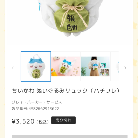
モ
ー
ダ
ル
で
メ
デ
ィ
ちいかわ ぬいぐるみリュック（ハチワレ）
ア
(1)
(2
グレイ・パーカー・サービス
を
開
製品番号:
4582662913622
く
通
¥3,520
売り切れ
(税込)
常