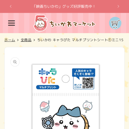
コンテ
ンツに
「映画ちいかわ」グッズ好評販売中！
「
進む
カ
ー
ト
ホーム
全商品
ちいかわ キャラぴた マルチプリントシート①ミニ15
商品情
報にス
キップ