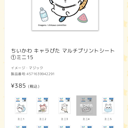
モ
ー
ちいかわ キャラぴた マルチプリントシート
ダ
①ミニ15
ル
で
イメージ・マジック
メ
製品番号:
4571639942291
デ
ィ
通
¥385
ア
(税込)
(1)
常
を
開
価
く
格
ミニ1
ミニ2
ミニ3
ミニ4
ミニ5