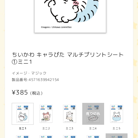
モ
ー
ちいかわ キャラぴた マルチプリントシート
ダ
①ミニ1
ル
で
イメージ・マジック
メ
製品番号:
4571639942154
デ
ィ
通
¥385
ア
(税込)
(1)
常
を
開
価
く
格
ミニ1
ミニ2
ミニ3
ミニ4
ミニ5