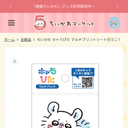
コンテ
ンツに
「映画ちいかわ」グッズ好評販売中！
「
進む
カ
ー
ト
ホーム
全商品
ちいかわ キャラぴた マルチプリントシート①ミニ1
商品情
報にス
キップ