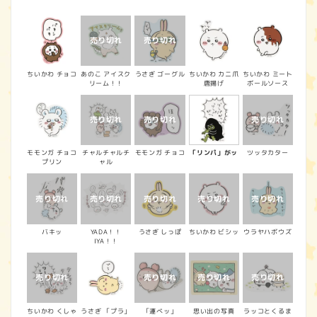
常
価
格
ちいかわ チョコ
あのこ アイスク
うさぎ ゴーグル
ちいかわ カニ爪
ちいかわ ミート
リーム！！
唐揚げ
ボールソース
モモンガ チョコ
チャルチャルチ
モモンガ チョコ
「リンパ」がッ
ツッタカター
プリン
ャル
バキッ
YADA！！
うさぎ しっぽ
ちいかわ ビシッ
ウラヤハボウズ
IYA！！
ちいかわ くしゃ
うさぎ 「プラ」
「運べッ」
思い出の写真
ラッコとくるま