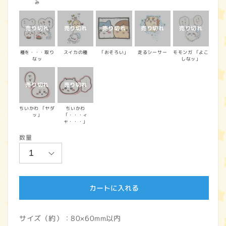
み
種を・・・取り
スイカの種
「おそろい」
走るシーサー
モモンガ 「よこ
なッ
しなッ」
ちいかわ 「ヤダ
ちいかわ
ッ」
「・・・ィ
ャ・・・」
数量
カートに入れる
サイズ（約）：80×60mm以内