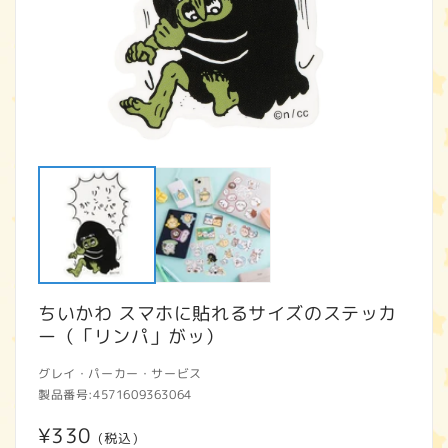
モ
ー
ダ
ル
で
メ
デ
ィ
ア
ちいかわ スマホに貼れるサイズのステッカ
(1)
(2
を
ー（「リンパ」がッ）
開
く
グレイ・パーカー・サービス
製品番号:
4571609363064
通
¥330
(税込)