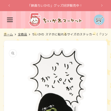
コンテ
ンツに
「映画ちいかわ」グッズ好評販売中！
「
進む
カ
ー
ト
ホーム
全商品
ちいかわ スマホに貼れるサイズのステッカー（「リン
商品情
報にス
キップ