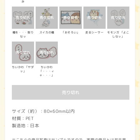
み
種を・・・取り
スイカの種
「おそろい」
走るシーサー
モモンガ 「よこ
なッ
しなッ」
ちいかわ 「ヤダ
ちいかわ
ッ」
「・・・ィ
ャ・・・」
売り切れ
サイズ（約）：80×60mm以内
材質：PET
製造地：日本
※こちらの商品写真はサンプルですので、実際の商品とは若干異