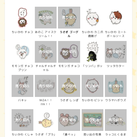
常
価
格
ちいかわ チョコ
あのこ アイスク
うさぎ ゴーグ
ちいかわ カニ爪
ちいかわ ミート
リーム！！
ル
唐揚げ
ボールソース
モモンガ チョコ
チャルチャルチ
モモンガ チョコ
「リンパ」がッ
ツッタカター
プリン
ャル
バキッ
YADA！！
うさぎ しっぽ
ちいかわ ビシッ
ウラヤハボウズ
IYA！！
ちいかわ くしゃ
うさぎ 「プラ」
「運べッ」
思い出の写真
ラッコとくるま