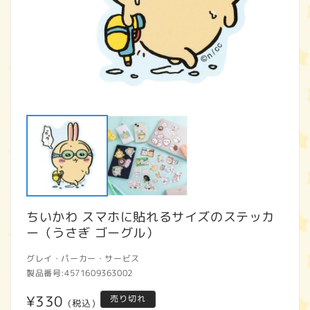
モ
ー
ダ
ル
で
メ
デ
ィ
ア
ちいかわ スマホに貼れるサイズのステッカ
(1)
(2
を
ー（うさぎ ゴーグル）
開
く
グレイ・パーカー・サービス
製品番号:
4571609363002
通
¥330
売り切れ
(税込)