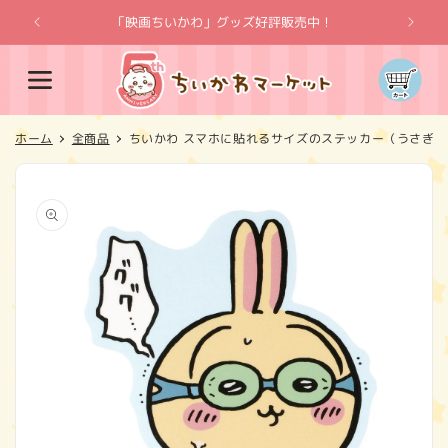
コンテ
ンツに
「映画ちいかわ」グッズ好評販売中！
「
進む
カ
ー
ト
ホーム
全商品
ちいかわ スマホに貼れるサイズのステッカー（うさぎ 
商品情
報にス
キップ