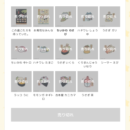
常
価
格
この歯ごたえを
お寿司なみんな
ちいかわ わさ
ハチワレ しょう
うさぎ ガリ
待っていた。
び
ゆ
ちいかわ 中トロ
ハチワレ たまご
うさぎ いくら
くりまんじゅう
シーサー えび
いなり
ラッコ うに
モモンガ ネギト
古本屋 カニカマ
うさぎ 茶
ロ
売り切れ