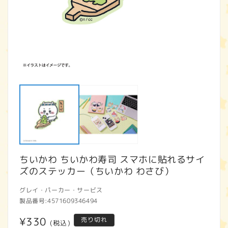
モ
ー
ダ
ル
で
メ
デ
ィ
ア
ちいかわ ちいかわ寿司 スマホに貼れるサイ
(1)
(2
を
ズのステッカー（ちいかわ わさび）
開
く
グレイ・パーカー・サービス
製品番号:
4571609346494
通
¥330
売り切れ
(税込)