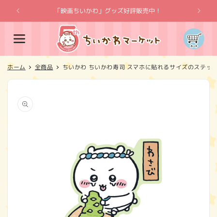
コンテ
ンツに
「映画ちいかわ」グッズ好評販売中！
「
進む
カ
ー
ト
ホーム
全商品
ちいかわ ちいかわ寿司 スマホに貼れるサイズのステッ
商品情
報にス
キップ