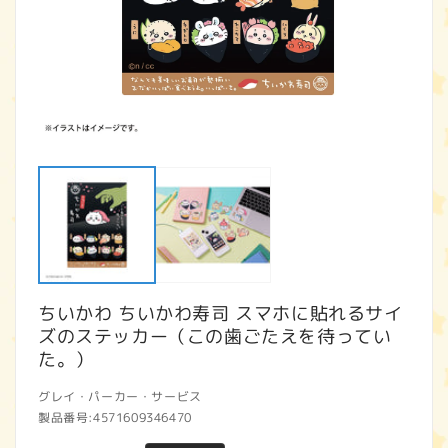
モ
ー
ダ
ル
で
メ
デ
ィ
ア
ちいかわ ちいかわ寿司 スマホに貼れるサイ
(1)
(2
を
ズのステッカー（この歯ごたえを待ってい
開
た。）
く
グレイ・パーカー・サービス
製品番号:
4571609346470