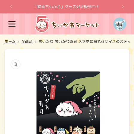
コンテ
ンツに
「映画ちいかわ」グッズ好評販売中！
「
進む
カ
ー
ト
ホーム
全商品
ちいかわ ちいかわ寿司 スマホに貼れるサイズのステッ
商品情
報にス
キップ