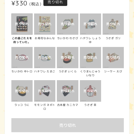
通
¥330
売り切れ
(税込)
常
価
格
この歯ごたえを
お寿司なみんな
ちいかわ わさび
ハチワレ しょう
うさぎ ガリ
待っていた。
ゆ
ちいかわ 中トロ
ハチワレ たまご
うさぎ いくら
くりまんじゅう
シーサー えび
いなり
ラッコ うに
モモンガ ネギト
古本屋 カニカマ
うさぎ 茶
ロ
売り切れ