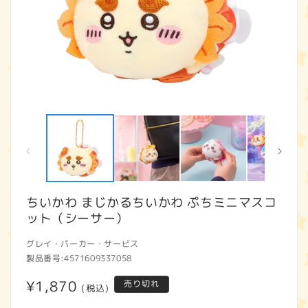
モ
ー
ダ
ル
で
メ
デ
ィ
ちいかわ まじかるちいかわ ぷちミニマスコ
ア
ット（シーサー）
(1)
(2
を
開
グレイ・パーカー・サービス
く
製品番号:
4571609337058
通
¥1,870
売り切れ
(税込)
常