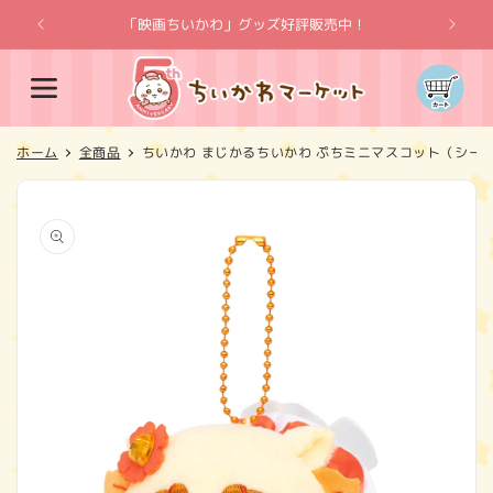
コンテ
ンツに
「映画ちいかわ」グッズ好評販売中！
「
進む
カ
ー
ト
ホーム
全商品
ちいかわ まじかるちいかわ ぷちミニマスコット（シー
商品情
報にス
キップ