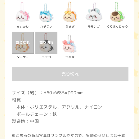
価
格
ちいかわ
ハチワレ
うさぎ
モモンガ
くりまんじゅう
シーサー
ラッコ
古本屋
売り切れ
サイズ（約）：H60×W85×D90mm
材質：
本体：ポリエステル、アクリル、ナイロン
ボールチェーン：鉄
製造地：中国
※こちらの商品写真はサンプルですので、実際の商品とは若干異