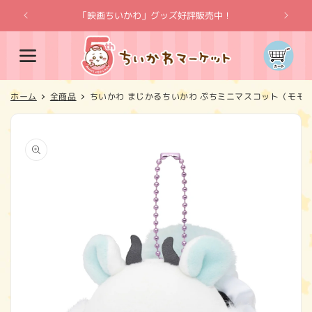
コンテ
ンツに
「映画ちいかわ」グッズ好評販売中！
「
進む
カ
ー
ト
ホーム
全商品
ちいかわ まじかるちいかわ ぷちミニマスコット（モモ
商品情
報にス
キップ