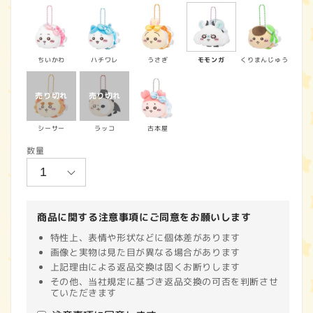
価
格
ちいかわ
ハチワレ
うさぎ
モモンガ
くりまんじゅう
シーサー
ラッコ
古本屋
数量
商品に関する注意事項にご同意をお願いします
特性上、表情や形状などに個体差があります
画像と実物は見た目が異なる場合があります
上記理由による返品交換は固くお断りします
その他、当社規定に基づき返品交換の可否を判断させ
ていただきます