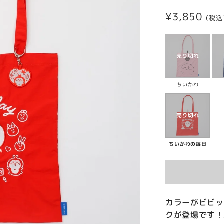
通
¥3,850
(税込
常
価
格
ちいかわ
ちいかわの毎日
カラーがビビッ
クが登場です！