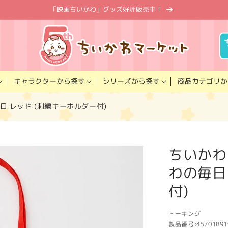
「映画ちいかわ」グッズ好評販売中！
キャラクター
商品カテゴリ
シリーズ
から探す
から探す
か
日 レッド (刺繍キーホルダー付)
ちいかわ
わの毎日
付)
トーキング
製品番号:
45701891