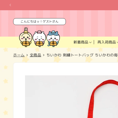
コンテ
ンツに
進む
こんにちはッ！ゲストさん
再入荷商品
新着商品
ホーム
全商品
ちいかわ 刺繍トートバッグ ちいかわの毎
商品情
報にス
キップ