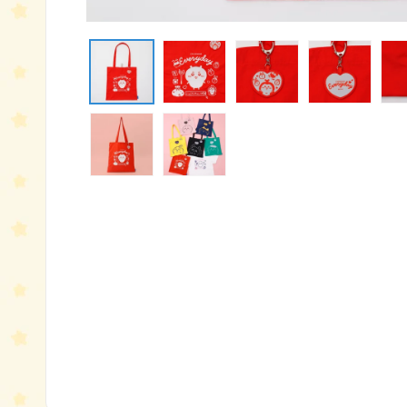
モ
ー
ダ
ル
で
メ
デ
ィ
ア
(1)
を
開
く