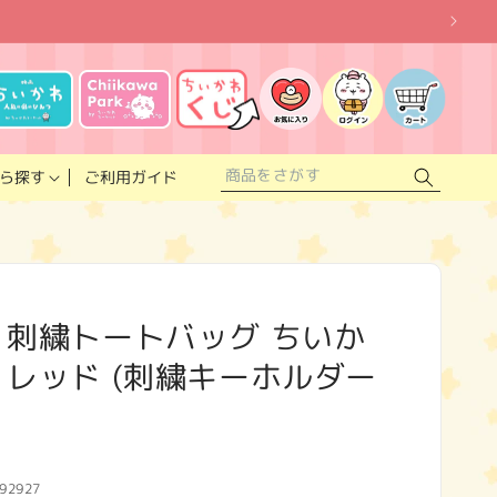
お
気
に
ロ
カ
入
グ
ー
り
イ
ト
リ
ン
ス
ご利用ガイド
ら探す
ト
 刺繍トートバッグ ちいか
 レッド (刺繍キーホルダー
92927