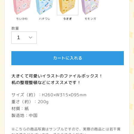
価
格
ちいかわ
ハチワレ
うさぎ
モモンガ
数量
カートに入れる
大きくて可愛いイラストのファイルボックス！
机の整理整頓などにオススメです！
サイズ（約）：H260×W315×D95mm
重さ（約）：200g
材質：紙
製造地：中国
※こちらの商品写真はサンプルですので、実際の商品とは若干異