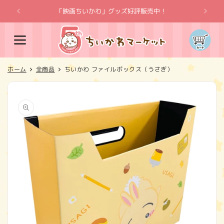
コンテ
ンツに
「映画ちいかわ」グッズ好評販売中！
「
進む
カ
ー
ト
ホーム
全商品
ちいかわ ファイルボックス（うさぎ）
商品情
報にス
キップ