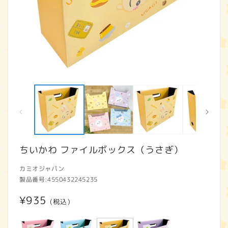
モ
ー
ダ
ル
で
メ
デ
ィ
ちいかわ ファイルボックス（うさぎ）
ア
(1)
(2
カミオジャパン
を
開
製品番号:
4550432245235
く
通
¥935
(税込)
常