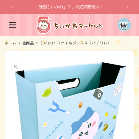
コンテ
ンツに
「映画ちいかわ」グッズ好評販売中！
「
進む
カ
ー
ト
ホーム
全商品
ちいかわ ファイルボックス（ハチワレ）
商品情
報にス
キップ