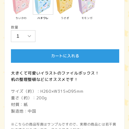
価
格
ちいかわ
ハチワレ
うさぎ
モモンガ
数量
カートに入れる
大きくて可愛いイラストのファイルボックス！
机の整理整頓などにオススメです！
サイズ（約）：H260×W315×D95mm
重さ（約）：200g
材質：紙
製造地：中国
※こちらの商品写真はサンプルですので、実際の商品とは若干異