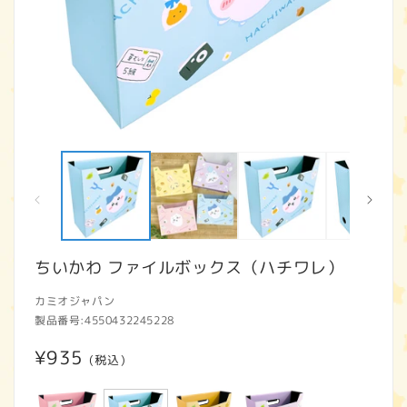
モ
ー
ダ
ル
で
メ
デ
ィ
ちいかわ ファイルボックス（ハチワレ）
ア
(1)
(2
カミオジャパン
を
開
製品番号:
4550432245228
く
通
¥935
(税込)
常