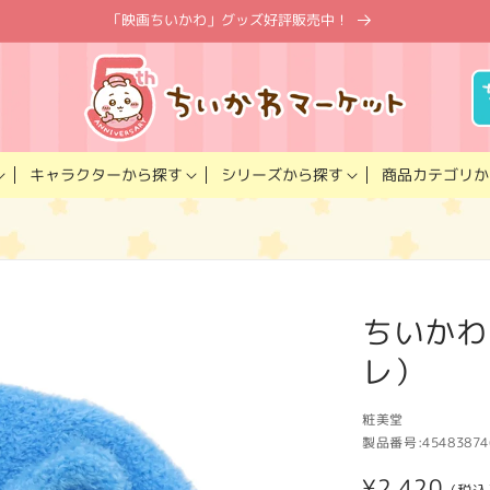
「映画ちいかわ」グッズ好評販売中！
キャラクター
商品カテゴリ
シリーズ
から探す
から探す
か
ちいかわ
レ）
粧美堂
製品番号:
45483874
通
¥2,420