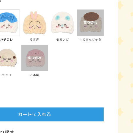
)
ハチワレ
うさぎ
モモンガ
くりまんじゅう
ラッコ
古本屋
カートに入れる
り吸水