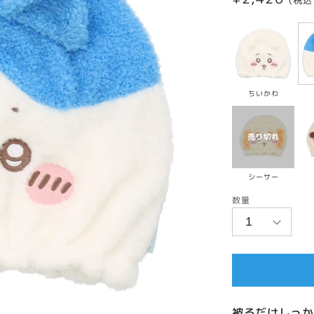
(税込
常
価
格
ちいかわ
シーサー
数量
被るだけしっか