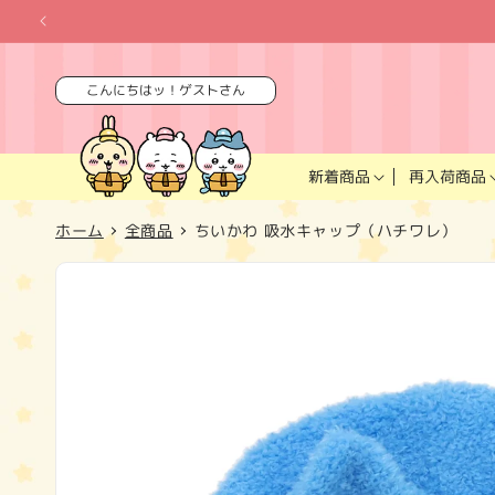
コンテ
ンツに
進む
こんにちはッ！ゲストさん
再入荷商品
新着商品
ホーム
全商品
ちいかわ 吸水キャップ（ハチワレ）
商品情
報にス
キップ