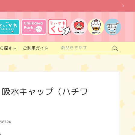
お
気
に
ロ
カ
入
グ
ー
り
イ
ト
リ
ン
ス
ご利用ガイド
ら探す
ト
 吸水キャップ（ハチワ
68724