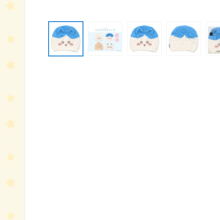
モ
ー
ダ
ル
で
メ
デ
ィ
ア
(1)
を
開
く