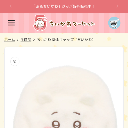
コンテ
ンツに
「映画ちいかわ」グッズ好評販売中！
「
進む
カ
ー
ト
ホーム
全商品
ちいかわ 吸水キャップ（ちいかわ）
商品情
報にス
キップ