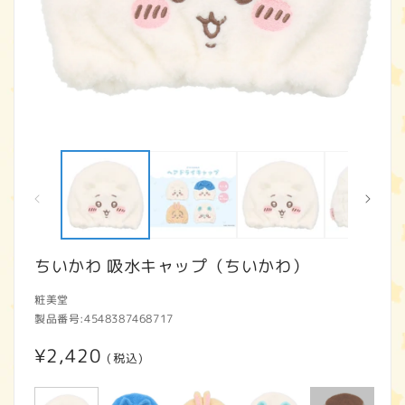
モ
ー
ダ
ル
で
メ
デ
ィ
ちいかわ 吸水キャップ（ちいかわ）
ア
(1)
(2
粧美堂
を
開
製品番号:
4548387468717
く
通
¥2,420
(税込)
常