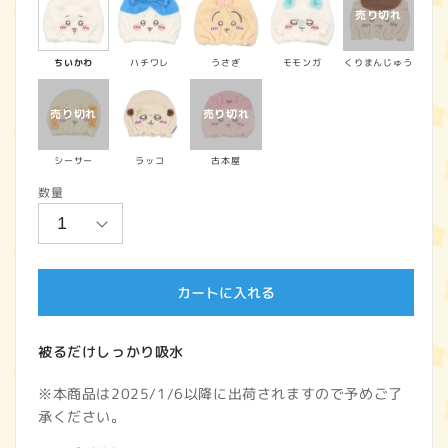
価
格
ちいかわ
ハチワレ
うさぎ
モモンガ
くりまんじゅう
シーサー
ラッコ
古本屋
数量
カートに入れる
被るだけしっかり吸水
※本商品は2025/1/6以降に出荷されますので予めご了
承ください。