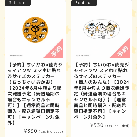
Sold out
Sold out
【予約】ちいかわ×読売ジ
【予約】ちいかわ×読売ジ
ャイアンツ スマホに貼れ
ャイアンツ スマホに貼れ
るサイズのステッカー
るサイズのステッカー
（ちっちゃいおかお）
（巨人のみんな）【2024
【2024年8月中旬より順
年8月中旬より順次発送予
次発送予定（発送延期の
定（発送延期の場合もキ
場合もキャンセル不
ャンセル不可）】【通常
可）】【通常商品と同時
商品と同時購入・配送希
購入・配送希望日指定不
望日指定不可】【キャン
可】【キャンペーン対象
ペーン対象外】
外】
Regular
¥330
(tax included)
Regular
¥330
price
(tax included)