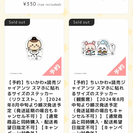
Regular
¥330
price
(tax included)
price
Sold out
Sold out
【予約】ちいかわ×読売ジ
【予約】ちいかわ×読売ジ
ャイアンツ スマホに貼れ
ャイアンツ スマホに貼れ
るサイズのステッカー
るサイズのステッカー
（リクエスト。）【2024
（観客席）【2024年8月
年8月中旬より順次発送予
中旬より順次発送予定
定（発送延期の場合もキ
（発送延期の場合もキャ
ャンセル不可）】【通常
ンセル不可）】【通常商
商品と同時購入・配送希
品と同時購入・配送希望
望日指定不可】【キャン
日指定不可】【キャンペ