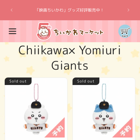
Skip to
“Chiik
content
「映画ちいかわ」グッズ好評販売中！
Cart
C
Chiikawa× Yomiuri
o
Giants
l
Sold out
Sold out
l
e
c