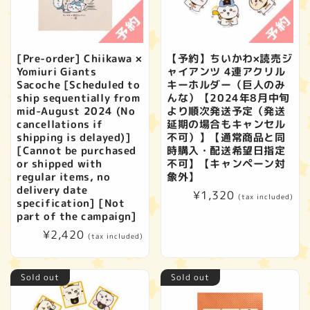
[Pre-order] Chiikawa ×
【予約】ちいかわ×読売ジ
Yomiuri Giants
ャイアンツ 4連アクリル
Sacoche [Scheduled to
キーホルダー（巨人のみ
ship sequentially from
んな）【2024年8月中旬
mid-August 2024 (No
より順次発送予定（発送
cancellations if
延期の場合もキャンセル
shipping is delayed)]
不可）】【通常商品と同
[Cannot be purchased
時購入・配送希望日指定
or shipped with
不可】【キャンペーン対
regular items, no
象外】
delivery date
Regular
¥1,320
(tax included)
specification] [Not
price
part of the campaign]
Regular
¥2,420
(tax included)
price
Sold out
Sold out