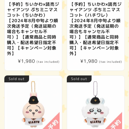
t
【予約】ちいかわ×読売ジ
【予約】ちいかわ×読売ジ
ャイアンツ ぷちミニマス
ャイアンツ ぷちミニマス
i
コット（ちいかわ）
コット（ハチワレ）
【2024年8月中旬より順
【2024年8月中旬より順
o
次発送予定（発送延期の
次発送予定（発送延期の
場合もキャンセル不
場合もキャンセル不
可）】【通常商品と同時
可）】【通常商品と同時
n
購入・配送希望日指定不
購入・配送希望日指定不
可】【キャンペーン対象
可】【キャンペーン対象
:
外】
外】
Regular
¥1,980
Regular
¥1,980
(tax included)
(tax included)
price
price
Sold out
Sold out