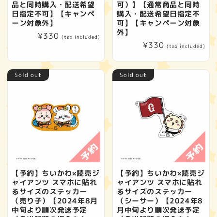
品と同時購入・配送希望
可）】【通常商品と同時
日指定不可】【キャンペ
購入・配送希望日指定不
ーン対象外】
可】【キャンペーン対象
外】
Regular
¥330
(tax included)
Regular
¥330
price
(tax included)
price
Sold out
Sold out
【予約】ちいかわ×読売ジ
【予約】ちいかわ×読売ジ
ャイアンツ スマホに貼れ
ャイアンツ スマホに貼れ
るサイズのステッカー
るサイズのステッカー
（売り子）【2024年8月
（シーサー）【2024年8
中旬より順次発送予定
月中旬より順次発送予定