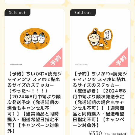
price
Sold out
Sold out
【予約】ちいかわ×読売ジ
【予約】ちいかわ×読売ジ
ャイアンツ スマホに貼れ
ャイアンツ スマホに貼れ
るサイズのステッカー
るサイズのステッカー
（やった～！！！）
（確信歩き）【2024年8
【2024年8月中旬より順
月中旬より順次発送予定
次発送予定（発送延期の
（発送延期の場合もキャ
場合もキャンセル不
ンセル不可）】【通常商
可）】【通常商品と同時
品と同時購入・配送希望
購入・配送希望日指定不
日指定不可】【キャンペ
可】【キャンペーン対象
ーン対象外】
外】
Regular
¥330
(tax included)