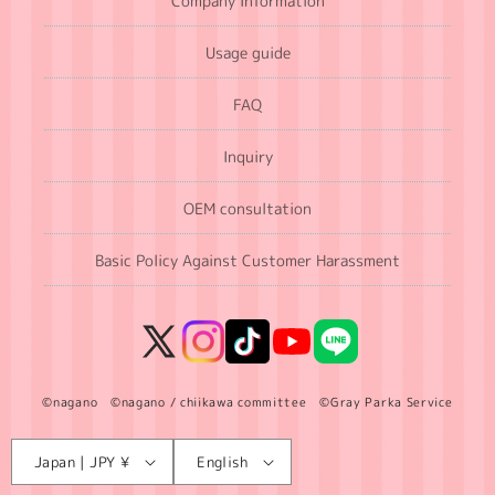
Company Information
Usage guide
FAQ
Inquiry
OEM consultation
Basic Policy Against Customer Harassment
X
Instagram
TikTok
YouTube
LINE
(Twitter)
©nagano ©nagano / chiikawa committee ©Gray Parka Service
Language
C
Japan | JPY ¥
English
o