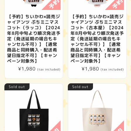
【予約】ちいかわ×読売ジ
【予約】ちいかわ×読売ジ
ャイアンツ ぷちミニマス
ャイアンツ ぷちミニマス
コット（ラッコ）【2024
コット（古本屋）【2024
年8月中旬より順次発送予
年8月中旬より順次発送予
定（発送延期の場合もキ
定（発送延期の場合もキ
ャンセル不可）】【通常
ャンセル不可）】【通常
商品と同時購入・配送希
商品と同時購入・配送希
望日指定不可】【キャン
望日指定不可】【キャン
ペーン対象外】
ペーン対象外】
Regular
¥1,980
Regular
¥1,980
(tax included)
(tax included)
price
price
Sold out
Sold out