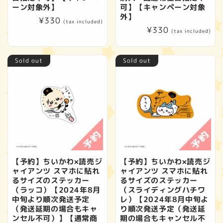
ーン対象外】
可】【キャンペーン対象
外】
Regular
¥330
(tax included)
Regular
¥330
price
(tax included)
price
Sold out
Sold out
【予約】ちいかわ×読売ジ
【予約】ちいかわ×読売ジ
ャイアンツ スマホに貼れ
ャイアンツ スマホに貼れ
るサイズのステッカー
るサイズのステッカー
（ラッコ）【2024年8月
（スライディングハチワ
中旬より順次発送予定
レ）【2024年8月中旬よ
（発送延期の場合もキャ
り順次発送予定（発送延
ンセル不可）】【通常商
期の場合もキャンセル不