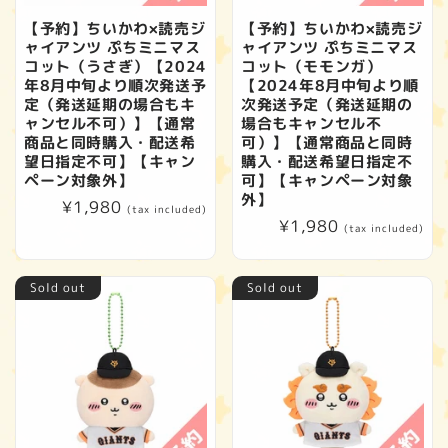
【予約】ちいかわ×読売ジ
【予約】ちいかわ×読売ジ
ャイアンツ ぷちミニマス
ャイアンツ ぷちミニマス
コット（うさぎ）【2024
コット（モモンガ）
年8月中旬より順次発送予
【2024年8月中旬より順
定（発送延期の場合もキ
次発送予定（発送延期の
ャンセル不可）】【通常
場合もキャンセル不
商品と同時購入・配送希
可）】【通常商品と同時
望日指定不可】【キャン
購入・配送希望日指定不
ペーン対象外】
可】【キャンペーン対象
外】
Regular
¥1,980
(tax included)
Regular
¥1,980
price
(tax included)
price
Sold out
Sold out