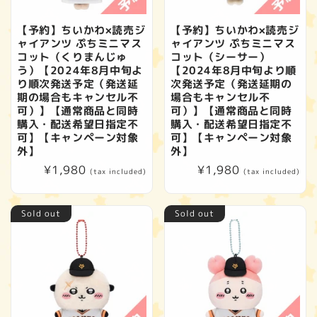
【予約】ちいかわ×読売ジ
【予約】ちいかわ×読売ジ
ャイアンツ ぷちミニマス
ャイアンツ ぷちミニマス
コット（くりまんじゅ
コット（シーサー）
う）【2024年8月中旬よ
【2024年8月中旬より順
り順次発送予定（発送延
次発送予定（発送延期の
期の場合もキャンセル不
場合もキャンセル不
可）】【通常商品と同時
可）】【通常商品と同時
購入・配送希望日指定不
購入・配送希望日指定不
可】【キャンペーン対象
可】【キャンペーン対象
外】
外】
Regular
¥1,980
Regular
¥1,980
(tax included)
(tax included)
price
price
Sold out
Sold out