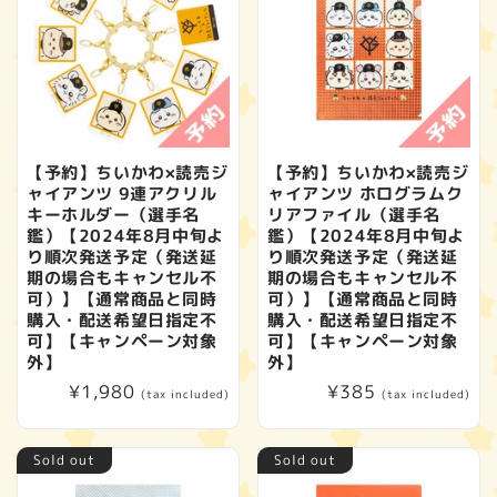
【予約】ちいかわ×読売ジ
【予約】ちいかわ×読売ジ
ャイアンツ 9連アクリル
ャイアンツ ホログラムク
キーホルダー（選手名
リアファイル（選手名
鑑）【2024年8月中旬よ
鑑）【2024年8月中旬よ
り順次発送予定（発送延
り順次発送予定（発送延
期の場合もキャンセル不
期の場合もキャンセル不
可）】【通常商品と同時
可）】【通常商品と同時
購入・配送希望日指定不
購入・配送希望日指定不
可】【キャンペーン対象
可】【キャンペーン対象
外】
外】
Regular
¥1,980
Regular
¥385
(tax included)
(tax included)
price
price
Sold out
Sold out