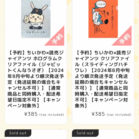
【予約】ちいかわ×読売ジ
【予約】ちいかわ×読売ジ
ャイアンツ ホログラムク
ャイアンツ クリアファイ
リアファイル（ジャビッ
ル（スライディングハチ
トくんなうさぎ）【2024
ワレ）【2024年8月中旬
年8月中旬より順次発送予
より順次発送予定（発送
定（発送延期の場合もキ
延期の場合もキャンセル
ャンセル不可）】【通常
不可）】【通常商品と同
商品と同時購入・配送希
時購入・配送希望日指定
望日指定不可】【キャン
不可】【キャンペーン対
ペーン対象外】
象外】
Regular
¥385
Regular
¥385
(tax included)
(tax included)
price
price
Sold out
Sold out