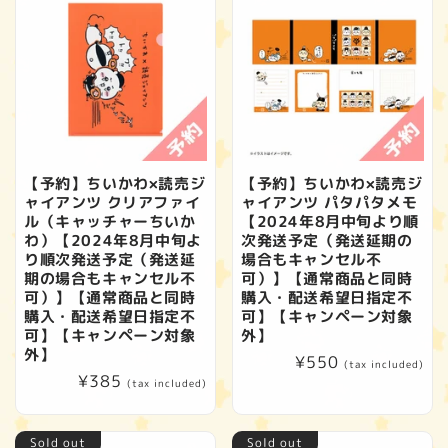
【予約】ちいかわ×読売ジ
【予約】ちいかわ×読売ジ
ャイアンツ クリアファイ
ャイアンツ パタパタメモ
ル（キャッチャーちいか
【2024年8月中旬より順
わ）【2024年8月中旬よ
次発送予定（発送延期の
り順次発送予定（発送延
場合もキャンセル不
期の場合もキャンセル不
可）】【通常商品と同時
可）】【通常商品と同時
購入・配送希望日指定不
購入・配送希望日指定不
可】【キャンペーン対象
可】【キャンペーン対象
外】
外】
Regular
¥550
(tax included)
Regular
¥385
price
(tax included)
price
Sold out
Sold out