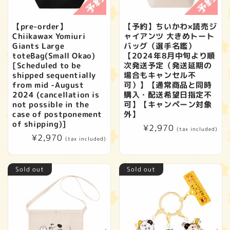
【pre-order】
【予約】ちいかわ×読売ジ
Chiikawa× Yomiuri
ャイアンツ 大きめトート
Giants Large
バッグ（選手名鑑）
toteBag(Small Okao)
【2024年8月中旬より順
[Scheduled to be
次発送予定（発送延期の
shipped sequentially
場合もキャンセル不
from mid -August
可）】【通常商品と同時
2024 (cancellation is
購入・配送希望日指定不
not possible in the
可】【キャンペーン対象
case of postponement
外】
of shipping)]
Regular
¥2,970
(tax included)
Regular
¥2,970
price
(tax included)
price
Sold out
Sold out