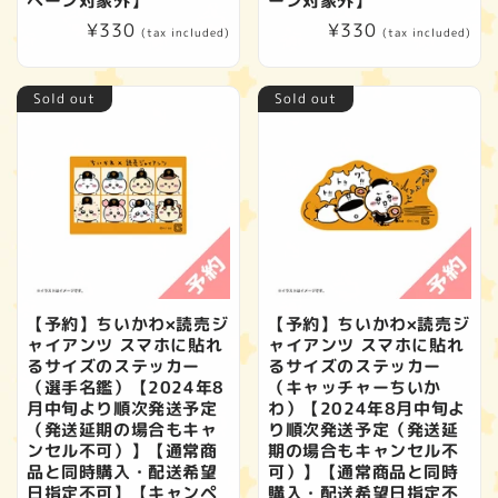
ペーン対象外】
ーン対象外】
Regular
¥330
Regular
¥330
(tax included)
(tax included)
price
price
Sold out
Sold out
【予約】ちいかわ×読売ジ
【予約】ちいかわ×読売ジ
ャイアンツ スマホに貼れ
ャイアンツ スマホに貼れ
るサイズのステッカー
るサイズのステッカー
（選手名鑑）【2024年8
（キャッチャーちいか
月中旬より順次発送予定
わ）【2024年8月中旬よ
（発送延期の場合もキャ
り順次発送予定（発送延
ンセル不可）】【通常商
期の場合もキャンセル不
品と同時購入・配送希望
可）】【通常商品と同時
日指定不可】【キャンペ
購入・配送希望日指定不