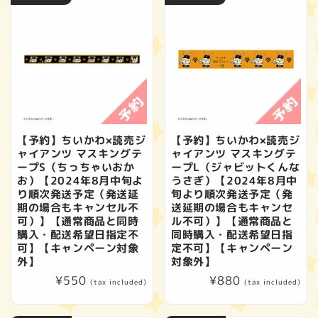
【予約】ちいかわ×読売ジ
【予約】ちいかわ×読売ジ
ャイアンツ マスキングテ
ャイアンツ マスキングテ
ープS（ちっちゃいおか
ープL（ジャビットくんな
お）【2024年8月中旬よ
うさぎ）【2024年8月中
り順次発送予定（発送延
旬より順次発送予定（発
期の場合もキャンセル不
送延期の場合もキャンセ
可）】【通常商品と同時
ル不可）】【通常商品と
購入・配送希望日指定不
同時購入・配送希望日指
可】【キャンペーン対象
定不可】【キャンペーン
外】
対象外】
Regular
¥550
Regular
¥880
(tax included)
(tax included)
price
price