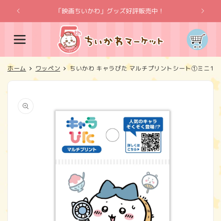
コンテ
ンツに
「映画ちいかわ」グッズ好評販売中！
「
進む
カ
ー
ト
ホーム
ワッペン
ちいかわ キャラぴた マルチプリントシート①ミニ15
商品情
報にス
キップ