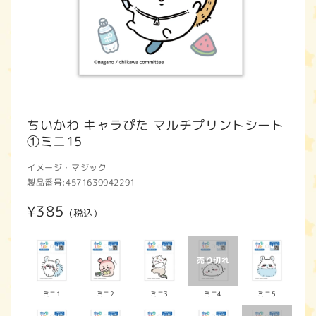
モ
ー
ちいかわ キャラぴた マルチプリントシート
ダ
①ミニ15
ル
で
イメージ・マジック
メ
製品番号:
4571639942291
デ
ィ
通
¥385
ア
(税込)
(1)
常
を
開
価
く
格
ミニ1
ミニ2
ミニ3
ミニ4
ミニ5