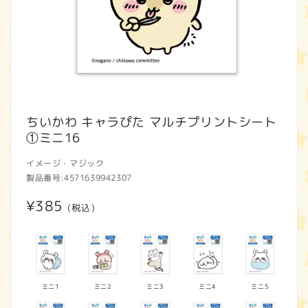
モ
ー
ちいかわ キャラぴた マルチプリントシート
ダ
①ミニ16
ル
で
イメージ・マジック
メ
製品番号:
4571639942307
デ
ィ
通
¥385
ア
(税込)
(1)
常
を
開
価
く
格
ミニ1
ミニ2
ミニ3
ミニ4
ミニ5