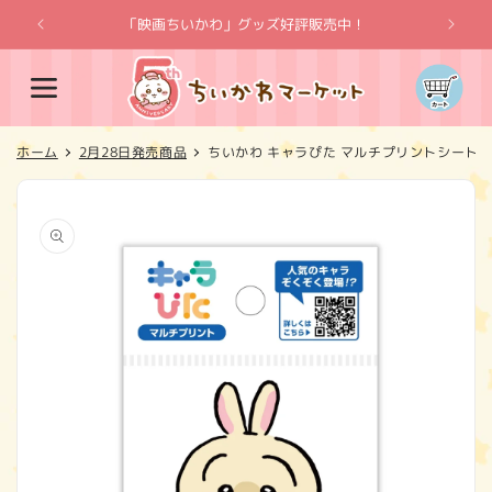
コンテ
ンツに
「映画ちいかわ」グッズ好評販売中！
「
進む
カ
ー
ト
ホーム
2月28日発売商品
ちいかわ キャラぴた マルチプリントシート①
商品情
報にス
キップ