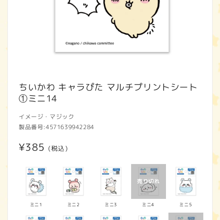
モ
ー
ちいかわ キャラぴた マルチプリントシート
ダ
①ミニ14
ル
で
イメージ・マジック
メ
製品番号:
4571639942284
デ
ィ
通
¥385
ア
(税込)
(1)
常
を
開
価
く
格
ミニ1
ミニ2
ミニ3
ミニ4
ミニ5