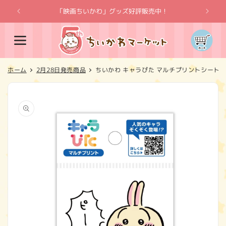
コンテ
ンツに
「映画ちいかわ」グッズ好評販売中！
「
進む
カ
ー
ト
ホーム
2月28日発売商品
ちいかわ キャラぴた マルチプリントシート①
商品情
報にス
キップ