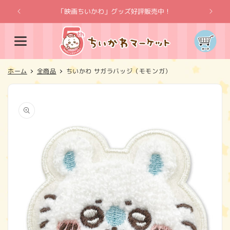
コンテ
ンツに
「映画ちいかわ」グッズ好評販売中！
「
進む
カ
ー
ト
ホーム
全商品
ちいかわ サガラバッジ（モモンガ）
商品情
報にス
キップ