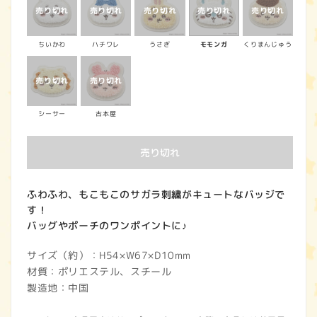
価
格
ちいかわ
ハチワレ
うさぎ
モモンガ
くりまんじゅう
シーサー
古本屋
売り切れ
ふわふわ、もこもこのサガラ刺繍がキュートなバッジで
す！
バッグやポーチのワンポイントに♪
サイズ（約）：H54×W67×D10mm
材質：ポリエステル、スチール
製造地：中国