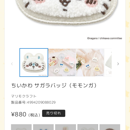
モ
ー
ダ
ル
で
メ
デ
ィ
ちいかわ サガラバッジ（モモンガ）
ア
(1)
(2
マリモクラフト
を
開
製品番号:
4994209088029
く
通
¥880
売り切れ
(税込)
常