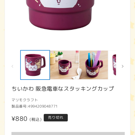
モ
ー
ダ
ル
で
メ
デ
ィ
ちいかわ 阪急電車なスタッキングカップ
ア
(1)
(2
マリモクラフト
を
開
製品番号:
4994209048771
く
通
¥880
売り切れ
(税込)
常