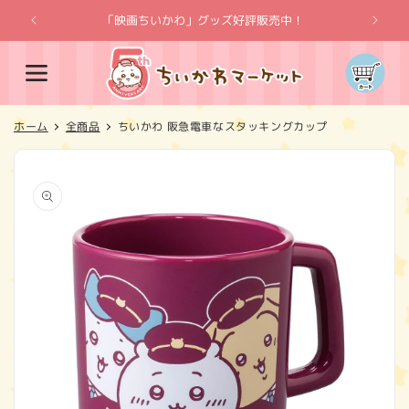
コンテ
ンツに
「映画ちいかわ」グッズ好評販売中！
「
進む
カ
ー
ト
ホーム
全商品
ちいかわ 阪急電車なスタッキングカップ
商品情
報にス
キップ